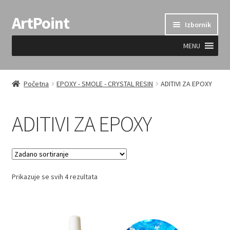
ArtPoint
Preskoči
Skoči
Izbornik
na
do
navigaciju
sadržaja
MENU
Uvjeti prodaje
Početna
EPOXY - SMOLE - CRYSTAL RESIN
ADITIVI ZA EPOXY
ADITIVI ZA EPOXY
Prikazuje se svih 4 rezultata