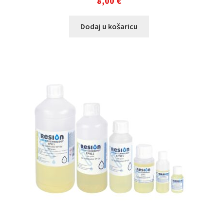
8,00
€
Dodaj u košaricu