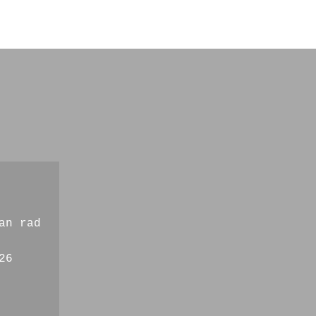
an rad
26