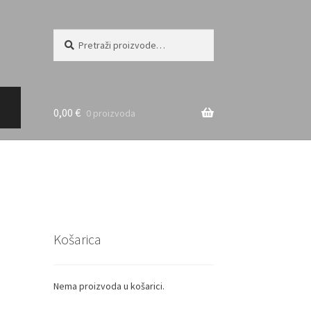
Pretraži:
Pretraži
0,00
€
0 proizvoda
Košarica
Nema proizvoda u košarici.