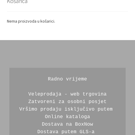
Košarica
odabrati
na
stranici
Nema proizvoda u košarici.
proizvoda
Radno vrijeme
Veleprodaja - web trgovina
Zatvoreni za osobni posjet
Vršimo prodaju isključivo putem 
Online kataloga
Dostava na BoxNow
Dostava putem GLS-a 