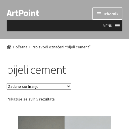
ArtPoint
Preskoči
Skoči
Izbornik
na
do
navigaciju
sadržaja
MENU
Uvjeti prodaje
Početna
Proizvodi označeni “bijeli cement”
bijeli cement
Prikazuje se svih 5 rezultata