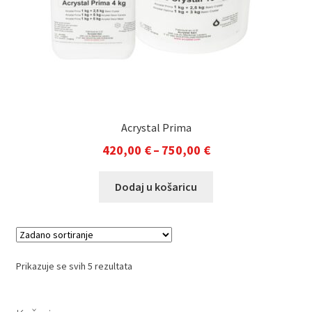
Acrystal Prima
Raspon
420,00
€
–
750,00
€
cijena:
Ovaj
Dodaj u košaricu
od
proizvod
420,00 €
ima
do
više
varijanti.
750,00 €
Opcije
Prikazuje se svih 5 rezultata
se
mogu