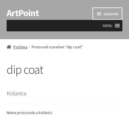
ArtPoint
Preskoči
Skoči
Izbornik
na
do
navigaciju
sadržaja
MENU
Uvjeti prodaje
Početna
Proizvodi označeni “dip coat”
dip coat
Košarica
Nema proizvoda u košarici.