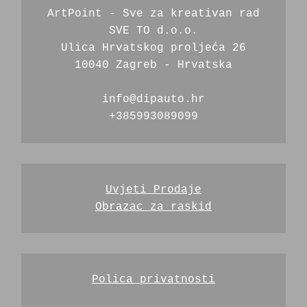
ArtPoint - Sve za kreativan rad
SVE TO d.o.o.
Ulica Hrvatskog proljeća 26
10040 Zagreb - Hrvatska
info@dipauto.hr
+385993089099
Uvjeti Prodaje
Obrazac za raskid
Polica privatnosti