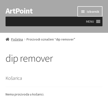
ArtPoint
Preskoči
Skoči
Izbornik
na
do
navigaciju
sadržaja
MENU
Uvjeti prodaje
Početna
Proizvodi označeni “dip remover”
dip remover
Košarica
Nema proizvoda u košarici.