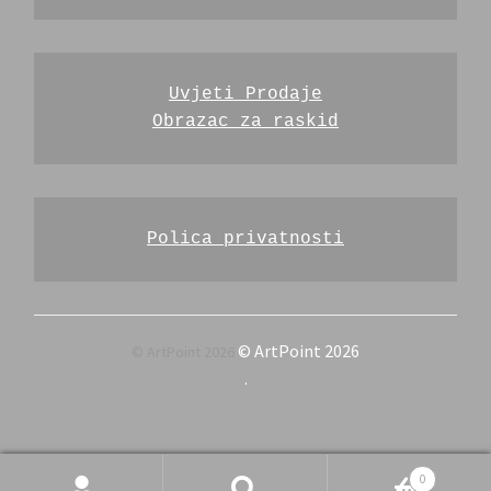
Uvjeti Prodaje
Obrazac za raskid
Polica privatnosti
© ArtPoint 2026
.
Pretraži
Pretraži:
0