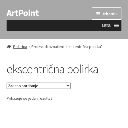
ArtPoint
Preskoči
Skoči
Izbornik
na
do
navigaciju
sadržaja
MENU
Uvjeti prodaje
Početna
Proizvodi označeni “ekscentrična polirka”
ekscentrična polirka
Prikazuje se jedan rezultat