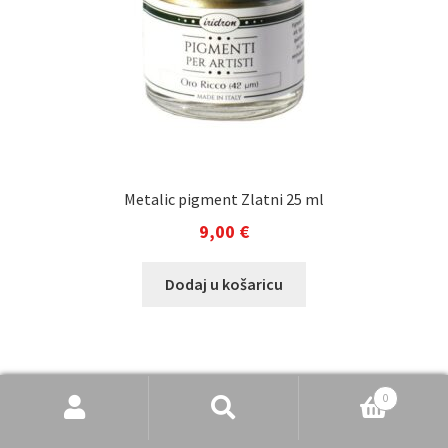
Metalic pigment Zlatni 25 ml
9,00
€
Dodaj u košaricu
Pretraži
Pretraži:
0