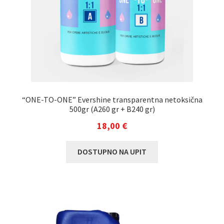
“ONE-TO-ONE” Evershine transparentna netoksična
500gr (A260 gr + B240 gr)
18,00
€
DOSTUPNO NA UPIT