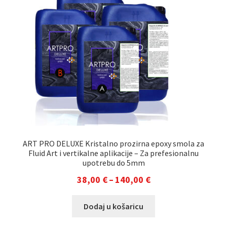
ART PRO DELUXE Kristalno prozirna epoxy smola za
Fluid Art i vertikalne aplikacije – Za prefesionalnu
upotrebu do 5mm
Raspon
38,00
€
–
140,00
€
cijena:
Ovaj
Dodaj u košaricu
od
proizvod
38,00 €
ima