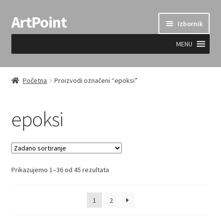
ArtPoint
Preskoči
Skoči
Izbornik
na
do
navigaciju
sadržaja
MENU
Uvjeti prodaje
Početna
Proizvodi označeni “epoksi”
epoksi
Prikazujemo 1–36 od 45 rezultata
1
2