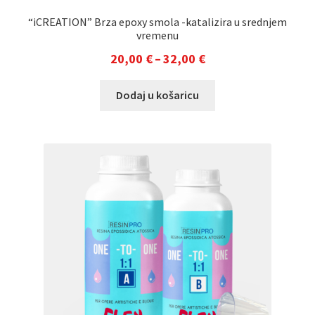
“iCREATION” Brza epoxy smola -katalizira u srednjem
vremenu
Raspon
20,00
€
–
32,00
€
cijena:
Ovaj
Dodaj u košaricu
od
proizvod
20,00 €
ima
do
više
varijanti.
32,00 €
Opcije
se
mogu
odabrati
na
stranici
proizvoda