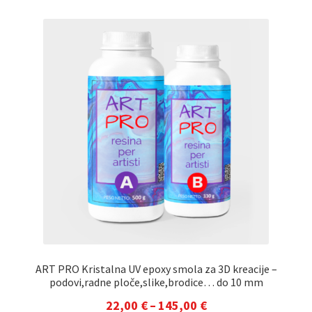
do
više
varijanti.
140,00 €
Opcije
se
mogu
odabrati
na
stranici
proizvoda
ART PRO Kristalna UV epoxy smola za 3D kreacije –
podovi,radne ploče,slike,brodice… do 10 mm
Raspon
22,00
€
–
145,00
€