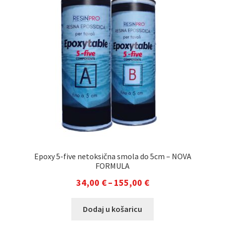
Epoxy 5-five netoksična smola do 5cm – NOVA
FORMULA
Raspon
34,00
€
–
155,00
€
cijena:
Ovaj
Dodaj u košaricu
od
proizvod