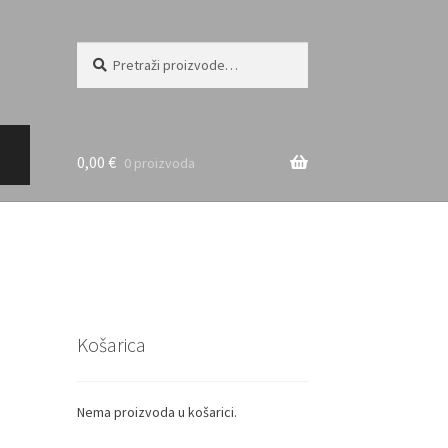
Pretraži:
Pretraži
0,00
€
0 proizvoda
Košarica
Nema proizvoda u košarici.