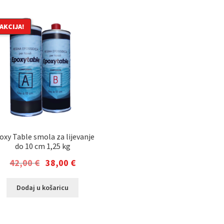
AKCIJA!
oxy Table smola za lijevanje
do 10 cm 1,25 kg
Izvorna
Trenutna
42,00
€
38,00
€
cijena
cijena
Dodaj u košaricu
bila
je:
je:
38,00 €.
42,00 €.