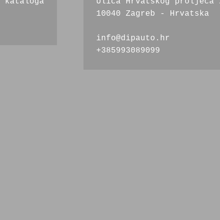
 kataloga
Ulica Hrvatskog proljeća 
10040 Zagreb - Hrvatska
info@dipauto.hr
+385993089099