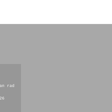
an rad
26