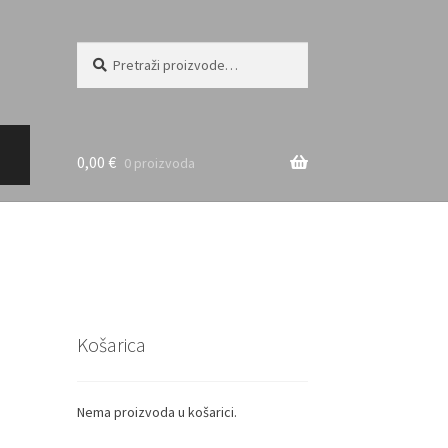
Pretraži:
Pretraži
0,00
€
0 proizvoda
Košarica
Nema proizvoda u košarici.