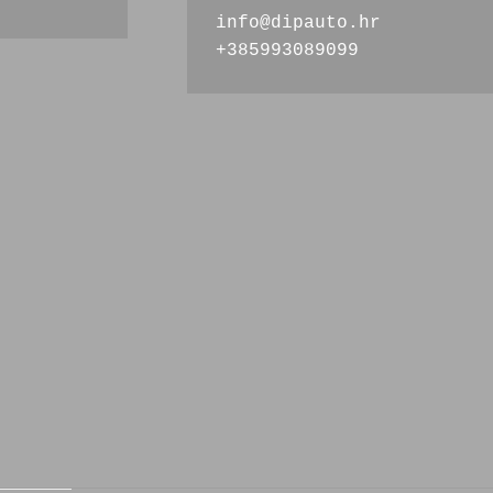
info@dipauto.hr
+385993089099