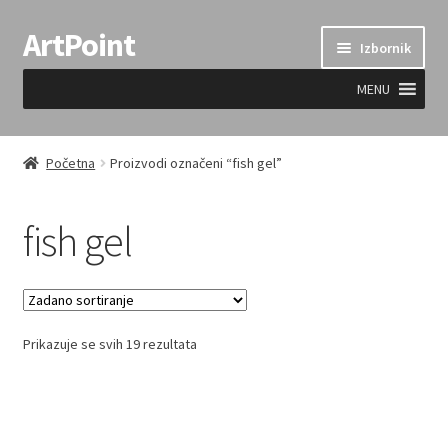
ArtPoint
Preskoči
Skoči
Izbornik
na
do
navigaciju
sadržaja
MENU
Uvjeti prodaje
Početna
Proizvodi označeni “fish gel”
fish gel
Prikazuje se svih 19 rezultata