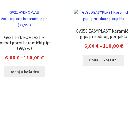
GV350 EASYPLAST Keramič
gips prirodnog porijekla
GV21 HYDROPLAST –
odootporni keramički gips
R
6,00
€
–
110,00
€
(99,9%)
ci
Raspon
6,00
€
–
110,00
€
Ov
Dodaj u košaricu
o
pr
cijena:
Ovaj
6,
im
Dodaj u košaricu
od
proizvod
vi
d
6,00 €
ima
va
11
više
Op
do
varijanti.
s
110,00 €
Opcije
m
se
od
mogu
na
odabrati
st
na
pr