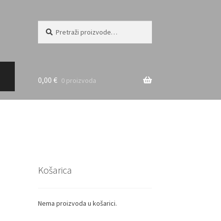
Pretraži:
Pretraži
0,00
€
0 proizvoda
Košarica
Nema proizvoda u košarici.