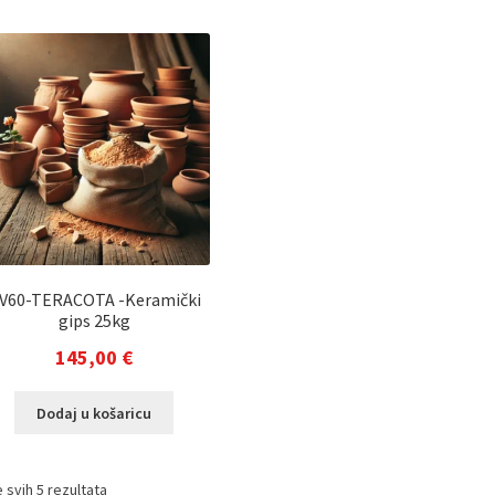
stranici
proizvoda
V60-TERACOTA -Keramički
gips 25kg
145,00
€
Dodaj u košaricu
 svih 5 rezultata