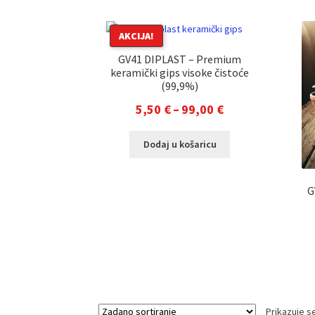
AKCIJA!
GV41 DIPLAST – Premium
keramički gips visoke čistoće
(99,9%)
Raspon
5,50
€
–
99,00
€
cijena:
Ovaj
Dodaj u košaricu
od
proizvod
5,50 €
ima
više
do
G
varijanti.
99,00 €
Opcije
se
mogu
odabrati
na
stranici
proizvoda
Prikazuje se