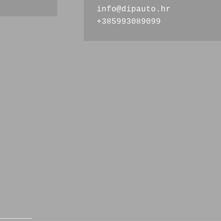
info@dipauto.hr
+385993089099