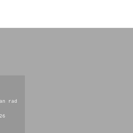
an rad
26