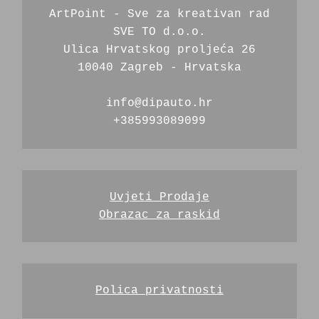
ArtPoint - Sve za kreativan rad
SVE TO d.o.o.
Ulica Hrvatskog proljeća 26
10040 Zagreb - Hrvatska
info@dipauto.hr
+385993089099
Uvjeti Prodaje
Obrazac za raskid
Polica privatnosti