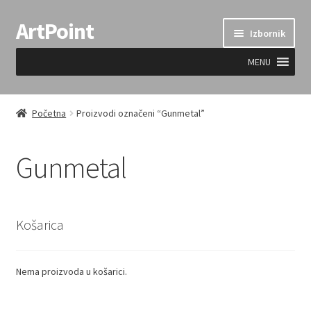
ArtPoint
Preskoči
Skoči
Izbornik
na
do
navigaciju
sadržaja
MENU
Uvjeti prodaje
Početna
Proizvodi označeni “Gunmetal”
Gunmetal
Košarica
Nema proizvoda u košarici.