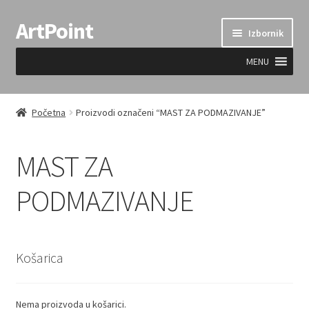
ArtPoint
Preskoči
Skoči
Izbornik
na
do
navigaciju
sadržaja
MENU
Uvjeti prodaje
Početna
Proizvodi označeni “MAST ZA PODMAZIVANJE”
MAST ZA
PODMAZIVANJE
Košarica
Nema proizvoda u košarici.