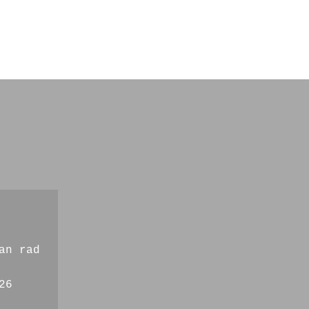
an rad
26