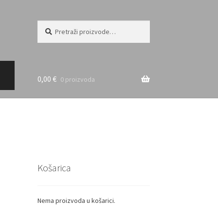
Pretraži:
Pretraži
0,00
€
0 proizvoda
Košarica
Nema proizvoda u košarici.