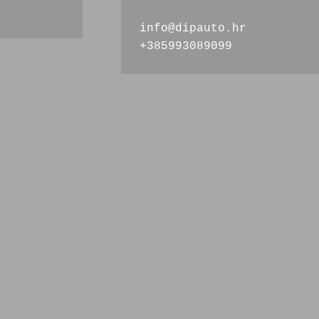
info@dipauto.hr
+385993089099