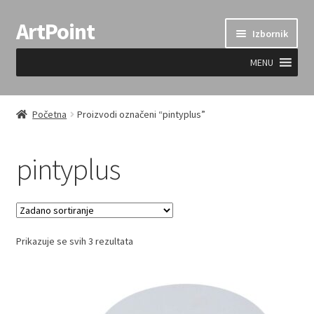
ArtPoint
Preskoči
Skoči
Izbornik
na
do
navigaciju
sadržaja
MENU
Uvjeti prodaje
Početna
Proizvodi označeni “pintyplus”
pintyplus
Prikazuje se svih 3 rezultata