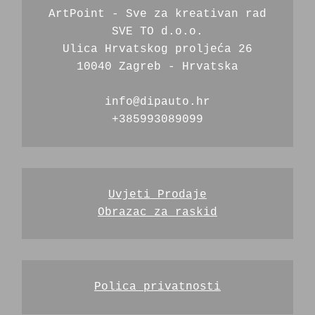
ArtPoint - Sve za kreativan rad
SVE TO d.o.o.
Ulica Hrvatskog proljeća 26
10040 Zagreb - Hrvatska
info@dipauto.hr
+385993089099
Uvjeti Prodaje
Obrazac za raskid
Polica privatnosti