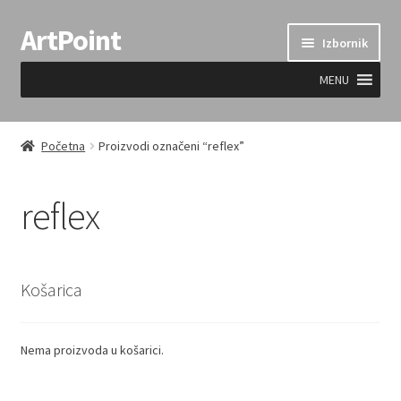
ArtPoint
Preskoči
Skoči
Izbornik
na
do
navigaciju
sadržaja
MENU
Uvjeti prodaje
Početna
Proizvodi označeni “reflex”
reflex
Košarica
Nema proizvoda u košarici.