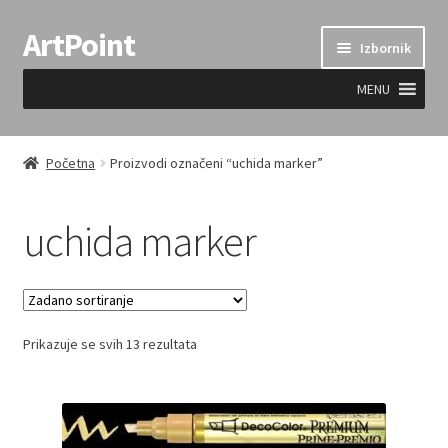
ArtPoint
Preskoči
Skoči
Izbornik
na
do
navigaciju
sadržaja
MENU
Uvjeti prodaje
Početna
Proizvodi označeni “uchida marker”
uchida marker
Prikazuje se svih 13 rezultata