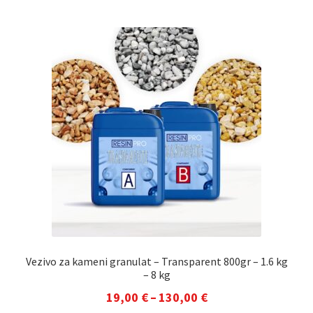
ima
više
varijanti.
Opcije
se
mogu
odabrati
na
stranici
proizvoda
Vezivo za kameni granulat – Transparent 800gr – 1.6 kg
– 8 kg
Raspon
19,00
€
–
130,00
€