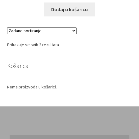
cijena:
Ovaj
Dodaj u košaricu
od
proizvod
19,00 €
ima
do
više
varijanti.
130,00 €
Opcije
Prikazuje se svih 2 rezultata
se
mogu
Košarica
odabrati
na
stranici
Nema proizvoda u košarici.
proizvoda