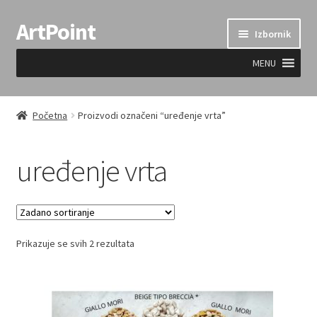
ArtPoint
Preskoči
Skoči
Izbornik
na
do
navigaciju
sadržaja
MENU
Uvjeti prodaje
Početna
Proizvodi označeni “uređenje vrta”
uređenje vrta
Prikazuje se svih 2 rezultata