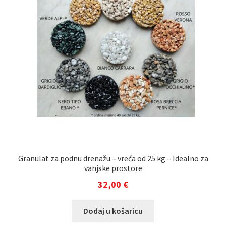
Granulat za podnu drenažu – vreća od 25 kg – Idealno za
vanjske prostore
32,00
€
Ovaj
Dodaj u košaricu
proizvod