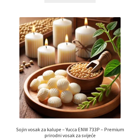
proizvod
9,00 €
ima
do
više
varijanti.
95,00 €
Opcije
se
mogu
odabrati
na
stranici
proizvoda
Sojin vosak za kalupe – Yucca ENW 733P – Premium
prirodni vosak za svijeće