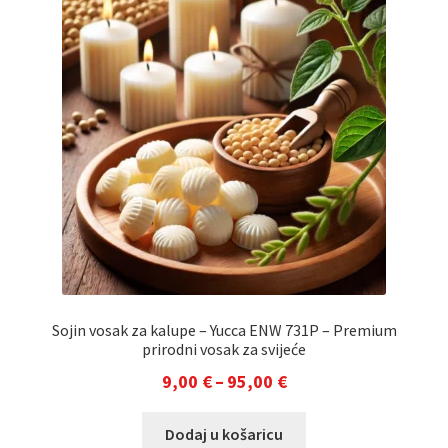
Opcije
se
mogu
odabrati
na
stranici
proizvoda
Sojin vosak za kalupe – Yucca ENW 731P – Premium
prirodni vosak za svijeće
Raspon
9,00
€
–
95,00
€
cijena:
Ovaj
Dodaj u košaricu
od