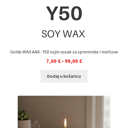
mogu
odabrati
na
stranici
proizvoda
Golde WAX AAK- Y50 sojin vosak za spremnike i meltove
Raspon
7,00
€
–
99,00
€
cijena:
Ovaj
Dodaj u košaricu
od
proizvod
7,00 €
ima
do
više
varijanti.
99,00 €
Opcije
se
mogu