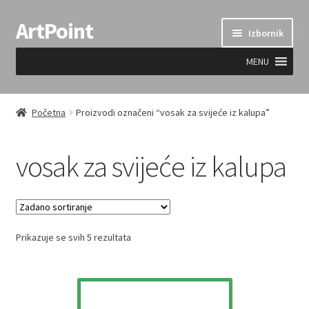
ArtPoint
Preskoči
Skoči
Izbornik
na
do
navigaciju
sadržaja
MENU
Uvjeti prodaje
Početna
Proizvodi označeni “vosak za svijeće iz kalupa”
vosak za svijeće iz kalupa
Prikazuje se svih 5 rezultata