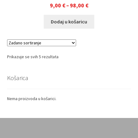
Raspon
9,00
€
–
98,00
€
cijena:
Ovaj
Dodaj u košaricu
od
proizvod
9,00 €
ima
do
više
varijanti.
98,00 €
Opcije
Prikazuje se svih 5 rezultata
se
mogu
Košarica
odabrati
na
stranici
Nema proizvoda u košarici.
proizvoda