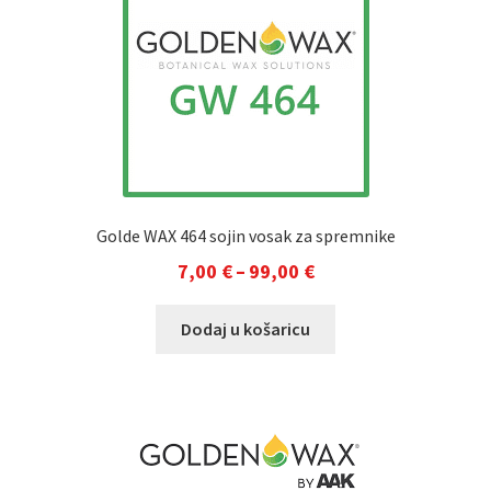
Golde WAX 464 sojin vosak za spremnike
Raspon
7,00
€
–
99,00
€
cijena:
Ovaj
Dodaj u košaricu
od
proizvod
7,00 €
ima
do
više
varijanti.
99,00 €
Opcije
se