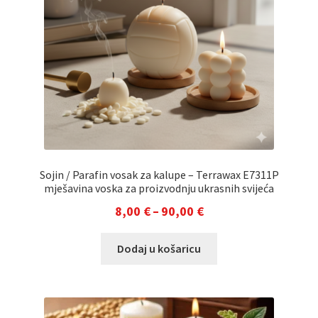
odabrati
na
stranici
proizvoda
Sojin / Parafin vosak za kalupe – Terrawax E7311P
mješavina voska za proizvodnju ukrasnih svijeća
Raspon
8,00
€
–
90,00
€
cijena:
Ovaj
Dodaj u košaricu
od
proizvod
8,00 €
ima
do
više
varijanti.
90,00 €