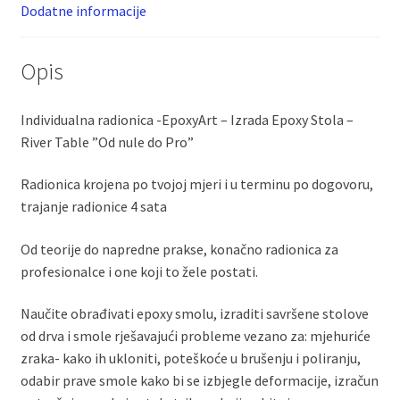
Dodatne informacije
Opis
Individualna radionica -EpoxyArt – Izrada Epoxy Stola –
River Table ”Od nule do Pro”
Radionica krojena po tvojoj mjeri i u terminu po dogovoru,
trajanje radionice 4 sata
Od teorije do napredne prakse, konačno radionica za
profesionalce i one koji to žele postati.
Naučite obrađivati epoxy smolu, izraditi savršene stolove
od drva i smole rješavajući probleme vezano za: mjehuriće
zraka- kako ih ukloniti, poteškoće u brušenju i poliranju,
odabir prave smole kako bi se izbjegle deformacije, izračun