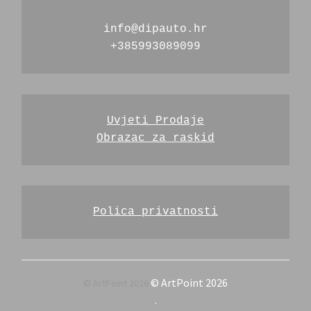
info@dipauto.hr
+385993089099
Uvjeti Prodaje
Obrazac za raskid
Polica privatnosti
© ArtPoint 2026
.