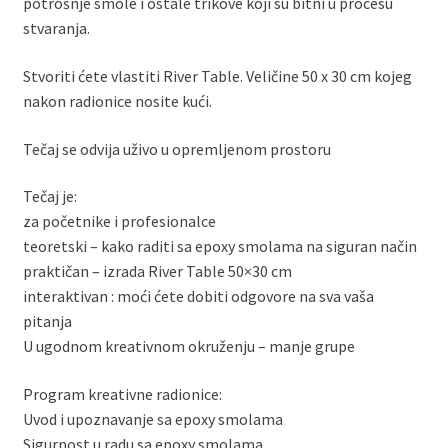
potrošnje smole i ostale trikove koji su bitni u procesu
stvaranja.
Stvoriti ćete vlastiti River Table. Veličine 50 x 30 cm kojeg
nakon radionice nosite kući.
Tečaj se odvija uživo u opremljenom prostoru
Tečaj je:
za početnike i profesionalce
teoretski – kako raditi sa epoxy smolama na siguran način
praktičan – izrada River Table 50×30 cm
interaktivan : moći ćete dobiti odgovore na sva vaša
pitanja
U ugodnom kreativnom okruženju – manje grupe
Program kreativne radionice:
Uvod i upoznavanje sa epoxy smolama
Sigurnost u radu sa epoxy smolama