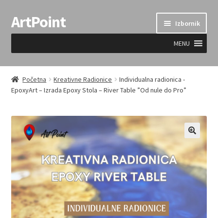
ArtPoint
Preskoči
Skoči
Izbornik
na
do
navigaciju
sadržaja
MENU
Uvjeti prodaje
Početna
Kreativne Radionice
Individualna radionica -
EpoxyArt – Izrada Epoxy Stola – River Table ”Od nule do Pro”