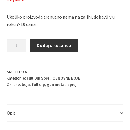
Ukoliko proizvoda trenutno nema na zalihi, dobavljiv u
roku 7-10 dana.
Full
Dodaj u košaricu
Dip
Spray
Blue
količina
SKU:
FLD007
Kategorije:
Full Dip Sprej
,
OSNOVNE BOJE
Oznake:
boja
,
full dip
,
gun metal
,
sprej
Opis