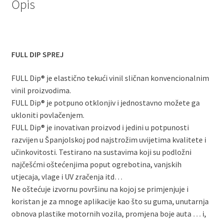
Opis
FULL DIP SPREJ
FULL Dip® je elastično tekući vinil sličnan konvencionalnim
vinil proizvodima.
FULL Dip® je potpuno otklonjiv i jednostavno možete ga
ukloniti povlačenjem.
FULL Dip® je inovativan proizvod i jedini u potpunosti
razvijen u Španjolskoj pod najstrožim uvijetima kvalitete i
učinkovitosti. Testirano na sustavima koji su podložni
najčešćmi oštećenjima poput ogrebotina, vanjskih
utjecaja, vlage i UV zračenja itd…
Ne oštećuje izvornu površinu na kojoj se primjenjuje i
koristan je za mnoge aplikacije kao što su guma, unutarnja
obnova plastike motornih vozila, promjena boje auta … i,