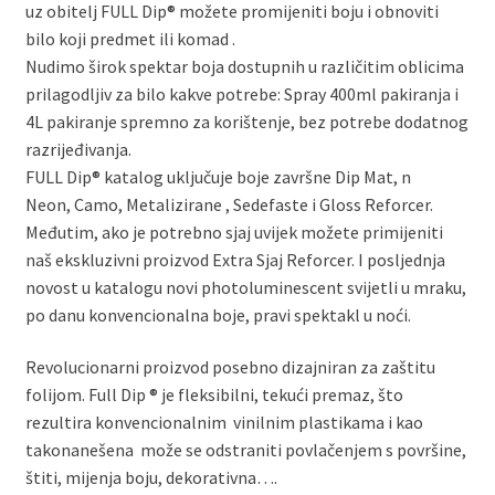
uz obitelj FULL Dip® možete promijeniti boju i obnoviti
bilo koji predmet ili komad .
Nudimo širok spektar boja dostupnih u različitim oblicima
prilagodljiv za bilo kakve potrebe: Spray 400ml pakiranja i
4L pakiranje spremno za korištenje, bez potrebe dodatnog
razrijeđivanja.
FULL Dip® katalog uključuje boje završne Dip Mat, n
Neon, Camo, Metalizirane , Sedefaste i Gloss Reforcer.
Međutim, ako je potrebno sjaj uvijek možete primijeniti
naš ekskluzivni proizvod Extra Sjaj Reforcer. I posljednja
novost u katalogu novi photoluminescent svijetli u mraku,
po danu konvencionalna boje, pravi spektakl u noći.
Revolucionarni proizvod posebno dizajniran za zaštitu
folijom. Full Dip ® je fleksibilni, tekući premaz, što
rezultira konvencionalnim vinilnim plastikama i kao
takonanešena može se odstraniti povlačenjem s površine,
štiti, mijenja boju, dekorativna….