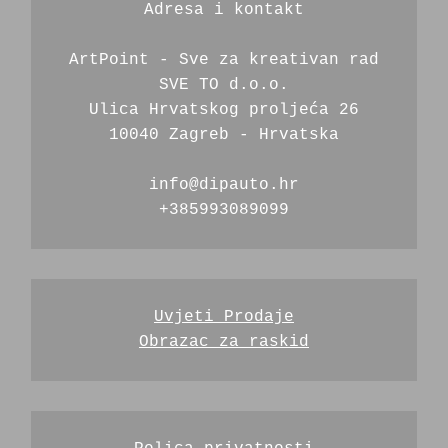
Adresa i kontakt
ArtPoint - Sve za kreativan rad
SVE TO d.o.o.
Ulica Hrvatskog proljeća 26
10040 Zagreb - Hrvatska
info@dipauto.hr
+385993089099
Uvjeti Prodaje
Obrazac za raskid