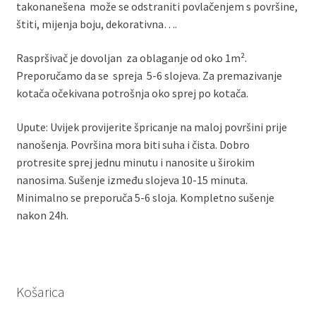
takonanešena može se odstraniti povlačenjem s površine,
štiti, mijenja boju, dekorativna….
Raspršivač je dovoljan za oblaganje od oko 1m².
Preporučamo da se spreja 5-6 slojeva. Za premazivanje
kotača očekivana potrošnja​ oko sprej po kotača.
Upute: Uvijek provijerite špricanje na maloj površini prije
nanošenja. Površina mora biti suha i čista. Dobro
protresite sprej jednu minutu i nanosite u širokim
nanosima. Sušenje između slojeva 10-15 minuta.
Minimalno se preporuča 5-6 sloja. Kompletno sušenje
nakon 24h.
Košarica