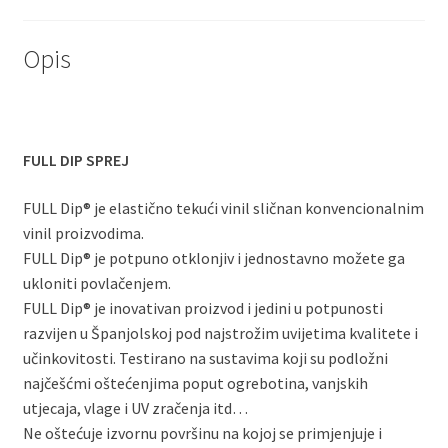
Opis
FULL DIP SPREJ
FULL Dip® je elastično tekući vinil sličnan konvencionalnim
vinil proizvodima.
FULL Dip® je potpuno otklonjiv i jednostavno možete ga
ukloniti povlačenjem.
FULL Dip® je inovativan proizvod i jedini u potpunosti
razvijen u Španjolskoj pod najstrožim uvijetima kvalitete i
učinkovitosti. Testirano na sustavima koji su podložni
najčešćmi oštećenjima poput ogrebotina, vanjskih
utjecaja, vlage i UV zračenja itd…
Ne oštećuje izvornu površinu na kojoj se primjenjuje i