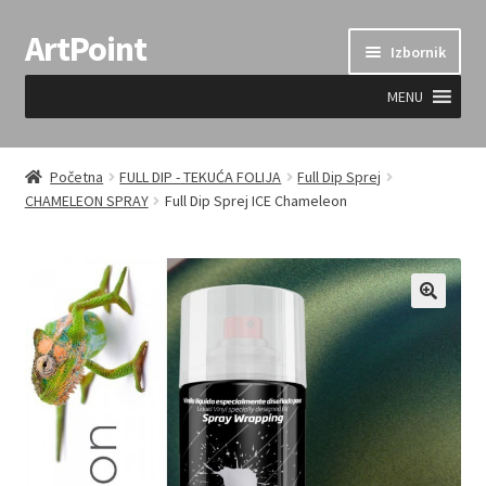
ArtPoint
Preskoči
Skoči
Izbornik
na
do
navigaciju
sadržaja
MENU
Uvjeti prodaje
Početna
FULL DIP - TEKUĆA FOLIJA
Full Dip Sprej
CHAMELEON SPRAY
Full Dip Sprej ICE Chameleon