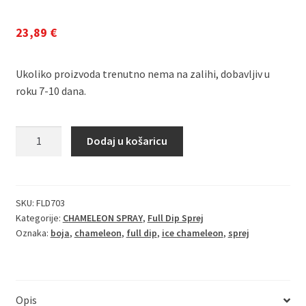
23,89
€
Ukoliko proizvoda trenutno nema na zalihi, dobavljiv u
roku 7-10 dana.
Full
Dodaj u košaricu
Dip
Sprej
ICE
Chameleon
SKU:
FLD703
Kategorije:
CHAMELEON SPRAY
,
Full Dip Sprej
količina
Oznaka:
boja
,
chameleon
,
full dip
,
ice chameleon
,
sprej
Opis