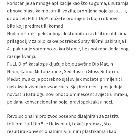
koristan je za mnoge aplikacije kao što su guma, unutarnja
obnova plastike motornih vozila, promjena boje auta … i,
uz obitelj FULL Dip® možete promijeniti boju i obnoviti
bilo koji predmet ili komad .
Nudimo širok spektar boja dostupnih u različitim oblicima
prilagodljiv za bilo kakve potrebe: Spray 400ml pakiranja i
4L pakiranje spremno za korištenje, bez potrebe dodatnog
razrijeđivanja.
FULL Dip® katalog uključuje boje završne Dip Mat, n
Neon, Camo, Metalizirane , Sedefaste i Gloss Reforcer.
Međutim, ako je potrebno sjaj uvijek možete primijeniti
naš ekskluzivni proizvod Extra Sjaj Reforcer. I posljednja
novost u katalogu novi photoluminescent svijetli u mraku,
po danu konvencionalna boje, pravi spektakl u noći.
Revolucionarni proizvod posebno dizajniran za zaštitu
folijom. Full Dip ® je fleksibilni, tekući premaz, što
rezultira konvencionalnim vinilnim plastikama i kao