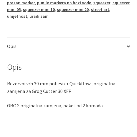
prazan marker
,
punilo markera na bazi vode
,
squeezer
,
squeezer
količina
mini 05
,
squeezer mini 10
,
squeezer mini 20
,
street art
,
umjetnost
,
uradi sam
Opis
Opis
Rezervni vrh 30 mm poliester Quickflow , originalna
zamjena za Grog Cutter 30 XFP
GROG originalna zamjena, paket od 2 komada.