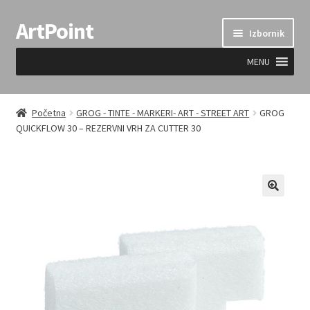
ArtPoint
Preskoči
Skoči
Izbornik
na
do
navigaciju
sadržaja
MENU
Uvjeti prodaje
Početna
GROG - TINTE - MARKERI- ART - STREET ART
GROG
QUICKFLOW 30 – REZERVNI VRH ZA CUTTER 30