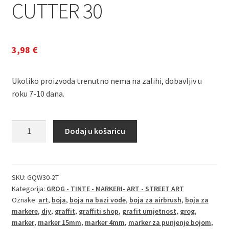
CUTTER 30
3,98
€
Ukoliko proizvoda trenutno nema na zalihi, dobavljiv u
roku 7-10 dana.
GROG
Dodaj u košaricu
QUICKFLOW
30
-
REZERVNI
SKU:
GQW30-2T
Kategorija:
GROG - TINTE - MARKERI- ART - STREET ART
VRH
Oznake:
art
,
boja
,
boja na bazi vode
,
boja za airbrush
,
boja za
ZA
markere
,
diy
,
graffit
,
graffiti shop
,
grafit umjetnost
,
grog
,
CUTTER
marker
,
marker 15mm
,
marker 4mm
,
marker za punjenje bojom
,
30