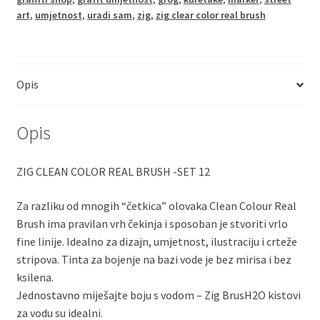
12
art
,
umjetnost
,
uradi sam
,
zig
,
zig clear color real brush
količina
Opis
Opis
ZIG CLEAN COLOR REAL BRUSH -SET 12
Za razliku od mnogih “četkica” olovaka Clean Colour Real
Brush ima pravilan vrh čekinja i sposoban je stvoriti vrlo
fine linije. Idealno za dizajn, umjetnost, ilustraciju i crteže
stripova. Tinta za bojenje na bazi vode je bez mirisa i bez
ksilena.
Jednostavno miješajte boju s vodom – Zig BrusH2O kistovi
za vodu su idealni.