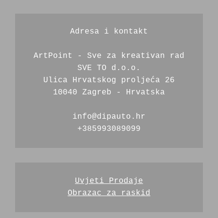
Adresa i kontakt
ArtPoint - Sve za kreativan rad
SVE TO d.o.o.
Ulica Hrvatskog proljeća 26
10040 Zagreb - Hrvatska
info@dipauto.hr
+385993089099
Uvjeti Prodaje
Obrazac za raskid