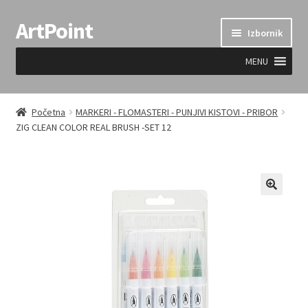
ArtPoint
Preskoči
Skoči
Izbornik
na
do
navigaciju
sadržaja
MENU
Uvjeti prodaje
Početna
MARKERI - FLOMASTERI - PUNJIVI KISTOVI - PRIBOR
ZIG CLEAN COLOR REAL BRUSH -SET 12