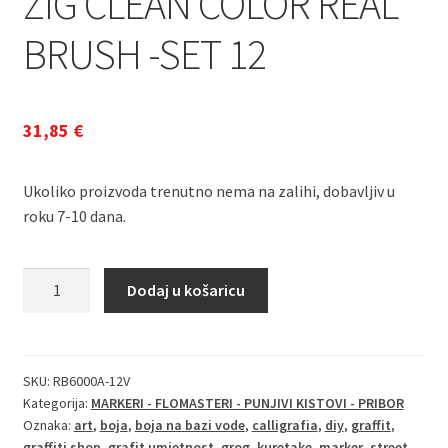
ZIG CLEAN COLOR REAL
BRUSH -SET 12
31,85
€
Ukoliko proizvoda trenutno nema na zalihi, dobavljiv u
roku 7-10 dana.
ZIG
Dodaj u košaricu
CLEAN
COLOR
REAL
BRUSH
SKU:
RB6000A-12V
Kategorija:
MARKERI - FLOMASTERI - PUNJIVI KISTOVI - PRIBOR
-
Oznaka:
art
,
boja
,
boja na bazi vode
,
calligrafia
,
diy
,
graffit
,
SET
graffiti shop
,
grafit umjetnost
,
grog
,
kuretake
,
marker
,
street