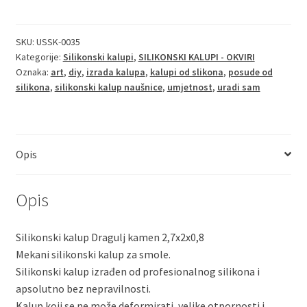
Dragulj
kamen
2,7x2x0,8
SKU:
USSK-0035
Kategorije:
Silikonski kalupi
,
SILIKONSKI KALUPI - OKVIRI
količina
Oznaka:
art
,
diy
,
izrada kalupa
,
kalupi od slikona
,
posude od
silikona
,
silikonski kalup naušnice
,
umjetnost
,
uradi sam
Opis
Opis
Silikonski kalup Dragulj kamen 2,7x2x0,8
Mekani silikonski kalup za smole.
Silikonski kalup izrađen od profesionalnog silikona i
apsolutno bez nepravilnosti.
Kalup koji se ne može deformirati, velike otpornosti i