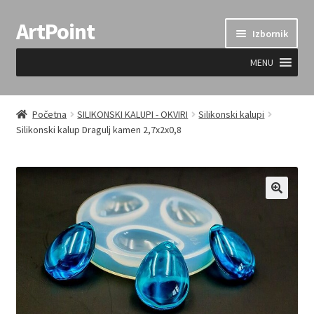
ArtPoint
Preskoči
Skoči
Izbornik
na
do
navigaciju
sadržaja
MENU
Uvjeti prodaje
Početna
SILIKONSKI KALUPI - OKVIRI
Silikonski kalupi
Silikonski kalup Dragulj kamen 2,7x2x0,8