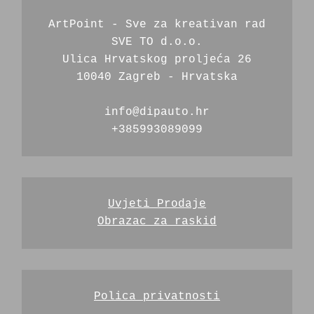
ArtPoint - Sve za kreativan rad
SVE TO d.o.o.
Ulica Hrvatskog proljeća 26
10040 Zagreb - Hrvatska
info@dipauto.hr
+385993089099
Uvjeti Prodaje
Obrazac za raskid
Polica privatnosti