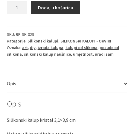
Silikonski
Dodaj u košaricu
kalup
kristal
3,1x3,9
cm
SKU:
RP-SK-029
Kategorije:
Silikonski kalupi
,
SILIKONSKI KALUPI - OKVIRI
količina
Oznaka:
art
,
diy
,
izrada kalupa
,
kalupi od slikona
,
posude od
silikona
,
silikonski kalup naušnice
,
umjetnost
,
uradi sam
Opis
Opis
Silikonski kalup kristal 3,1×3,9 cm