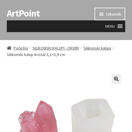
ArtPoint
Preskoči
Skoči
Izbornik
na
do
navigaciju
sadržaja
MENU
Uvjeti prodaje
Početna
SILIKONSKI KALUPI - OKVIRI
Silikonski kalupi
Silikonski kalup kristal 3,1×3,9 cm