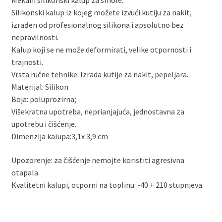
Mekani silikonski kalup za smole.
Silikonski kalup iz kojeg možete izvući kutiju za nakit,
izrađen od profesionalnog silikona i apsolutno bez
nepravilnosti.
Kalup koji se ne može deformirati, velike otpornosti i
trajnosti.
Vrsta ručne tehnike: Izrada kutije za nakit, pepeljara.
Materijal: Silikon
Boja: poluprozirna;
Višekratna upotreba, neprianjajuća, jednostavna za
upotrebu i čišćenje.
Dimenzija kalupa:3,1x 3,9 cm
Upozorenje: za čišćenje nemojte koristiti agresivna
otapala.
Kvalitetni kalupi, otporni na toplinu: -40 + 210 stupnjeva.