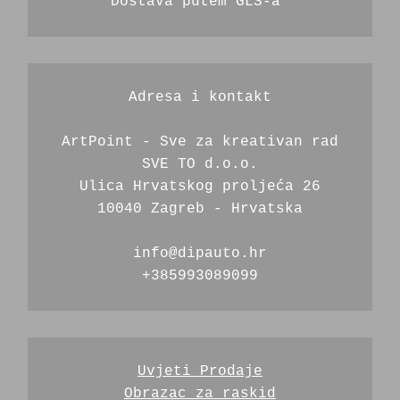
Dostava putem GLS-a 
Adresa i kontakt
ArtPoint - Sve za kreativan rad
SVE TO d.o.o.
Ulica Hrvatskog proljeća 26
10040 Zagreb - Hrvatska
info@dipauto.hr
+385993089099
Uvjeti Prodaje
Obrazac za raskid