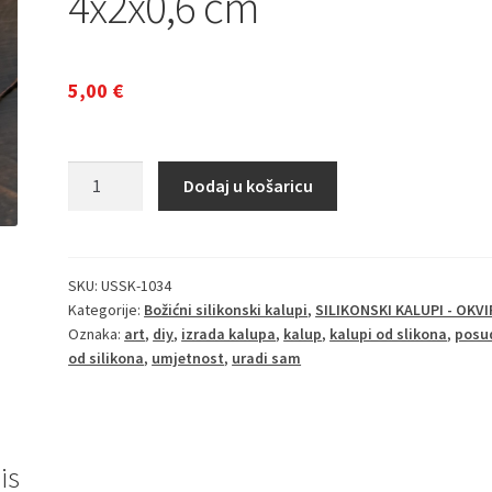
4x2x0,6 cm
5,00
€
Silikonski
Dodaj u košaricu
kalup
Novogodišnji
Br.
21
SKU:
USSK-1034
Kategorije:
Božićni silikonski kalupi
,
SILIKONSKI KALUPI - OKVI
4x2x0,6
Oznaka:
art
,
diy
,
izrada kalupa
,
kalup
,
kalupi od slikona
,
posu
cm
od silikona
,
umjetnost
,
uradi sam
količina
is