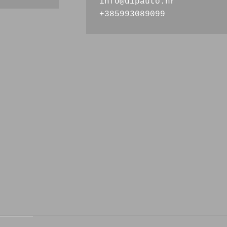
info@dipauto.hr
+385993089099