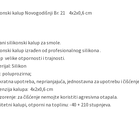
konski kalup Novogodišnji Br. 21 4x2x0,6 cm
ni silikonski kalup za smole.
konski kalup izrađen od profesionalnog silikona .
p velike otpornosti i trajnosti.
rijal: Silikon
: poluprozirna;
kratna upotreba, neprianjajuća, jednostavna za upotrebu i čišćenje
nzija kalupa: 4x2x0,6 cm
orenje: za čišćenje nemojte koristiti agresivna otapala.
itetni kalupi, otporni na toplinu: -40 + 210 stupnjeva.