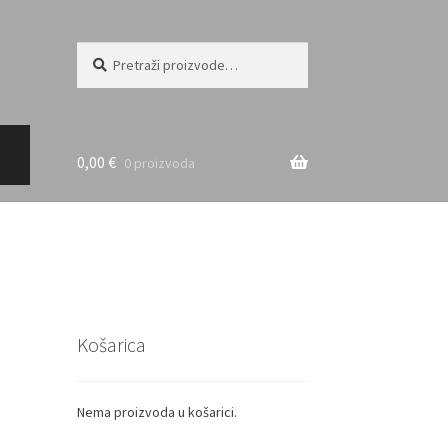
Pretraži:
Pretraži
0,00
€
0 proizvoda
Košarica
Nema proizvoda u košarici.