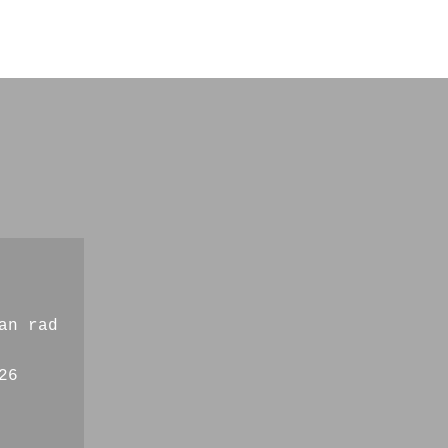
an rad
26