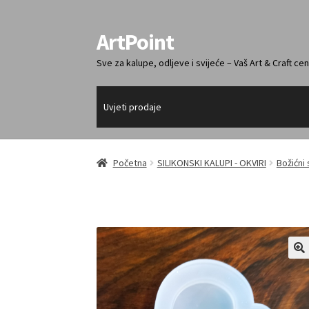
ArtPoint
Preskoči
Skoči
na
do
Sve za kalupe, odljeve i svijeće – Vaš Art & Craft cen
navigaciju
sadržaja
Uvjeti prodaje
Početna
SILIKONSKI KALUPI - OKVIRI
Božićni 