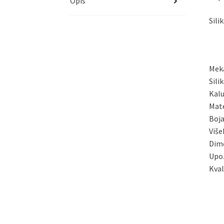
Opis
Sili
Meka
Sili
Kalu
Mate
Boja
Više
Dime
Upoz
Kval