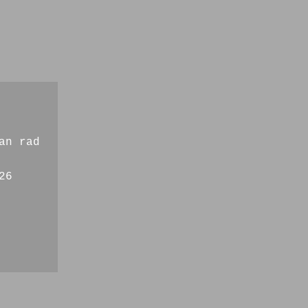
an rad
26