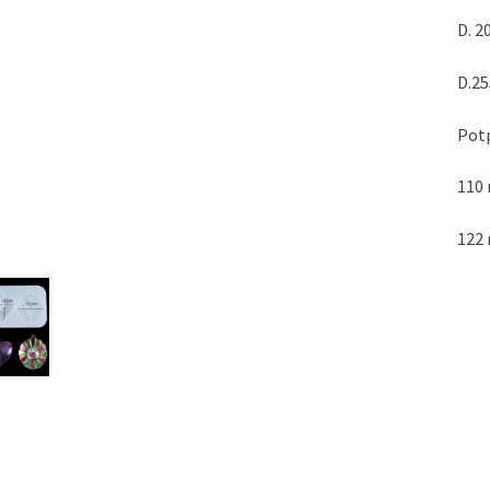
D. 2
D.2
Potp
110
122 