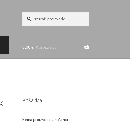
Pretraži:
Pretraži
0,00
€
0 proizvoda
k
Košarica
Nema proizvoda u košarici.