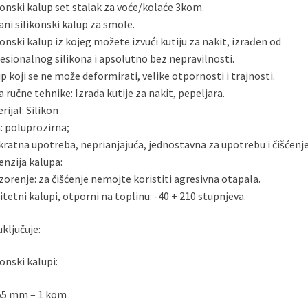
konski kalup set stalak za voće/kolaće 3kom.
ni silikonski kalup za smole.
konski kalup iz kojeg možete izvući kutiju za nakit, izrađen od
esionalnog silikona i apsolutno bez nepravilnosti.
p koji se ne može deformirati, velike otpornosti i trajnosti.
a ručne tehnike: Izrada kutije za nakit, pepeljara.
rijal: Silikon
: poluprozirna;
kratna upotreba, neprianjajuća, jednostavna za upotrebu i čišćenje
nzija kalupa:
orenje: za čišćenje nemojte koristiti agresivna otapala.
itetni kalupi, otporni na toplinu: -40 + 210 stupnjeva.
uključuje:
konski kalupi:
55 mm – 1 kom