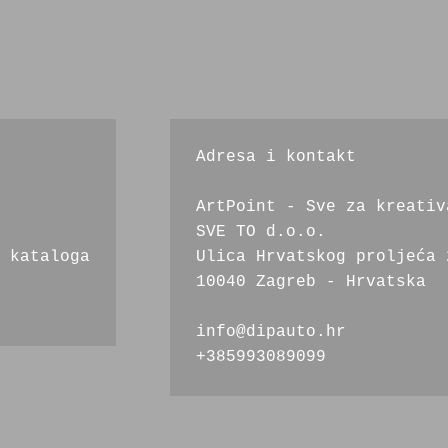
Adresa i kontakt
ArtPoint - Sve za kreativ
SVE TO d.o.o.
 kataloga
Ulica Hrvatskog proljeća 
10040 Zagreb - Hrvatska
info@dipauto.hr
+385993089099