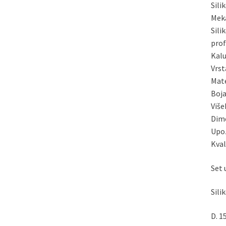
Sili
Meka
Sili
prof
Kalu
Vrst
Mate
Boja
Više
Dime
Upoz
Kval
Set 
Sili
D. 1