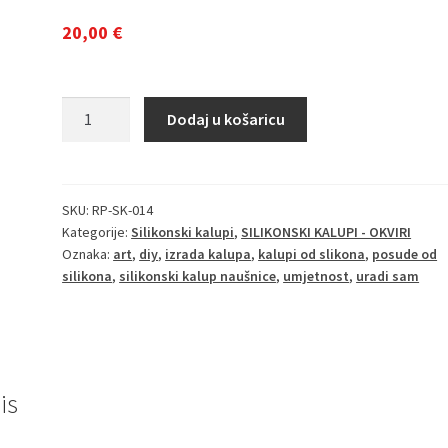
20,00
€
Silikonski
Dodaj u košaricu
kalup
set
stalak
za
SKU:
RP-SK-014
Kategorije:
Silikonski kalupi
,
SILIKONSKI KALUPI - OKVIRI
voće/kolaće
Oznaka:
art
,
diy
,
izrada kalupa
,
kalupi od slikona
,
posude od
3kom.
silikona
,
silikonski kalup naušnice
,
umjetnost
,
uradi sam
količina
is