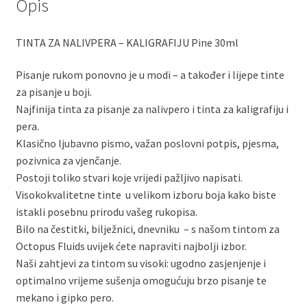
Opis
TINTA ZA NALIVPERA – KALIGRAFIJU Pine 30ml
Pisanje rukom ponovno je u modi – a također i lijepe tinte
za pisanje u boji.
Najfinija tinta za pisanje za nalivpero i tinta za kaligrafiju i
pera.
Klasično ljubavno pismo, važan poslovni potpis, pjesma,
pozivnica za vjenčanje.
Postoji toliko stvari koje vrijedi pažljivo napisati.
Visokokvalitetne tinte u velikom izboru boja kako biste
istakli posebnu prirodu vašeg rukopisa.
Bilo na čestitki, bilježnici, dnevniku – s našom tintom za
Octopus Fluids uvijek ćete napraviti najbolji izbor.
Naši zahtjevi za tintom su visoki: ugodno zasjenjenje i
optimalno vrijeme sušenja omogućuju brzo pisanje te
mekano i gipko pero.