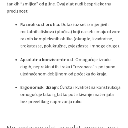
tankih “zmijica” od gline. Ovaj alat nudi besprijekornu
preciznost:
Raznolikost profila:
Dolazi uz set izmjenjivih
metalnih diskova (pločica) koji na sebi imaju otvore
raznih kompleksnih oblika (okrugle, kvadratne,
trokutaste, polukružne, zvjezdaste i mnoge druge).
Apsolutna konzistentnost:
Omogućuje izradu
dugih, neprekinutih traka i “rezanaca” s potpuno
ujednačenom debljinom od početka do kraja.
Ergonomski dizajn:
Čvrsta i kvalitetna konstrukcija
omogućuje lako i glatko potiskivanje materijala
bez prevelikog naprezanja ruku.
Neizostavan alat za nakit, minijature i