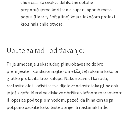
churrosa. Za ovakve delikatne detalje
preporučujemo korištenje super-laganih masa
poput [Hearty Soft gline] koja s lakoćom prolazi
kroz najsitnije otvore.
Upute za rad i održavanje:
Prije umetanja u ekstruder, glinu obavezno dobro
premijesite i kondicionirajte (omekšajte) rukama kako bi
glatko prolazila kroz kalupe. Nakon završetka rada,
rastavite alat i očistite sve dijelove od ostataka gline dok
je još svježa. Metalne diskove obrišite vlažnom maramicom
ili operite pod toplom vodom, pazeći da ih nakon toga
potpuno osušite kako biste spriječili nastanak hrđe.