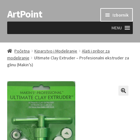
ArtPoint
Preskoči
Skoči
Izbornik
na
do
navigaciju
sadržaja
MENU
Uvjeti prodaje
Početna
Kiparstvo i Modeliranje
Alati i pribor za
modeliranje
Ultimate Clay Extruder – Profesionalni ekstruder za
glinu (Makin’s)