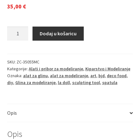
35,00
€
Ultimate
Dodaj u košaricu
Clay
Extruder
-
Profesionalni
SKU:
ZC-35055MC
Kategorije:
Alati i pribor za modeliranje
,
Kiparstvo i Modeliranje
ekstruder
Oznaka:
alat za glinu
,
alat za modeliranje
,
art
,
bjd
,
deco food
,
za
diy
,
Glina za modeliranje
,
la doll
,
sculpting tool
,
spatula
glinu
(Makin's)
količina
Opis
Opis