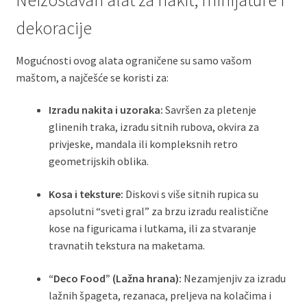
dekoracije
Mogućnosti ovog alata ograničene su samo vašom
maštom, a najčešće se koristi za:
Izradu nakita i uzoraka:
Savršen za pletenje
glinenih traka, izradu sitnih rubova, okvira za
privjeske, mandala ili kompleksnih retro
geometrijskih oblika.
Kosa i teksture:
Diskovi s više sitnih rupica su
apsolutni “sveti gral” za brzu izradu realistične
kose na figuricama i lutkama, ili za stvaranje
travnatih tekstura na maketama.
“Deco Food” (Lažna hrana):
Nezamjenjiv za izradu
lažnih špageta, rezanaca, preljeva na kolačima i