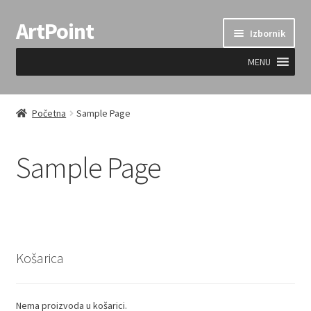
ArtPoint
Preskoči
Skoči
Izbornik
na
do
navigaciju
sadržaja
MENU
Uvjeti prodaje
Početna
Sample Page
Sample Page
Košarica
Nema proizvoda u košarici.