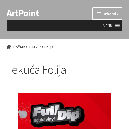
ArtPoint
Preskoči
Skoči
Izbornik
na
do
navigaciju
sadržaja
MENU
Uvjeti prodaje
Početna
Tekuća Folija
Tekuća Folija