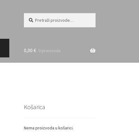
Pretraži:
Pretraži
0,00
€
0 proizvoda
Košarica
Nema proizvoda u košarici.