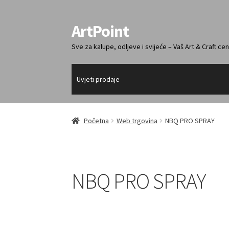
ArtPoint
Preskoči
Skoči
na
do
Sve za kalupe, odljeve i svijeće – Vaš Art & Craft cen
navigaciju
sadržaja
Uvjeti prodaje
Početna
Web trgovina
NBQ PRO SPRAY
NBQ PRO SPRAY