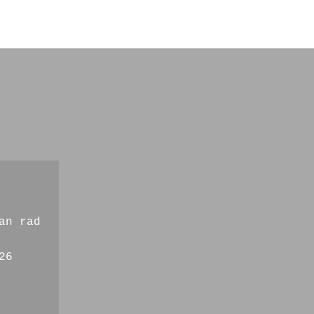
an rad
26