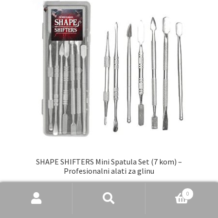
SHAPE SHIFTERS Mini Spatula Set (7 kom) –
Profesionalni alati za glinu
25,00
€
Pretraži
Pretraži:
0
Dodaj u košaricu