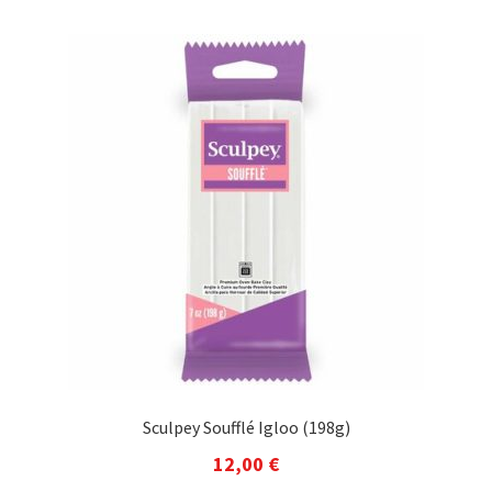
Sculpey Soufflé Igloo (198g)
12,00
€