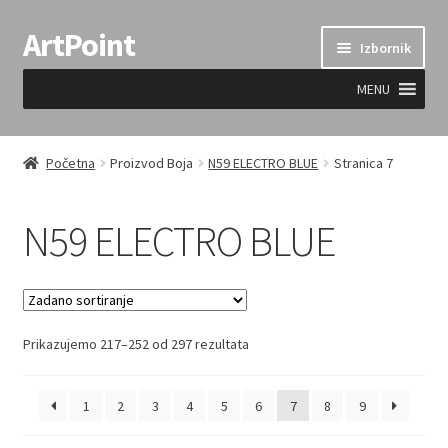
ArtPoint
Preskoči
Skoči
Izbornik
na
do
navigaciju
sadržaja
MENU
Uvjeti prodaje
Početna
Proizvod Boja
N59 ELECTRO BLUE
Stranica 7
N59 ELECTRO BLUE
Prikazujemo 217–252 od 297 rezultata
1
2
3
4
5
6
7
8
9