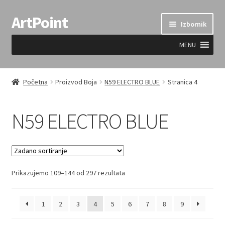
ArtPoint
Preskoči
Skoči
Izbornik
na
do
navigaciju
sadržaja
MENU
Uvjeti prodaje
Početna
Proizvod Boja
N59 ELECTRO BLUE
Stranica 4
N59 ELECTRO BLUE
Prikazujemo 109–144 od 297 rezultata
1
2
3
4
5
6
7
8
9