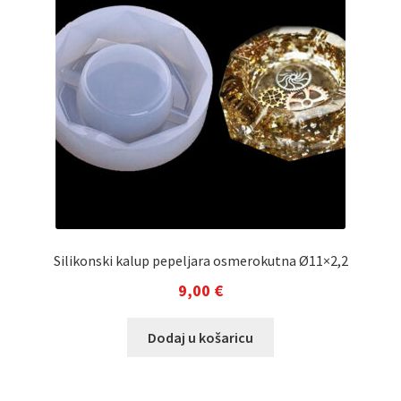
Silikonski kalup pepeljara osmerokutna Ø11×2,2
9,00
€
Dodaj u košaricu