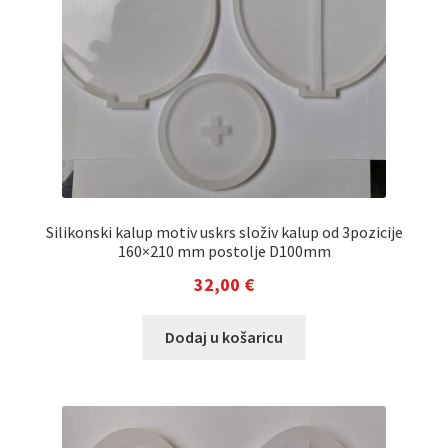
Silikonski kalup motiv uskrs složiv kalup od 3pozicije
160×210 mm postolje D100mm
32,00
€
Dodaj u košaricu