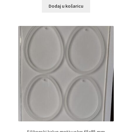
Dodaj u košaricu
Silikonski kalup motiv uskrs 65×85 mm