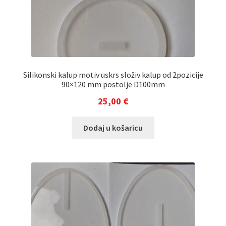
Silikonski kalup motiv uskrs složiv kalup od 2pozicije
90×120 mm postolje D100mm
25,00
€
Dodaj u košaricu