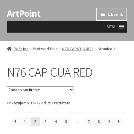
ArtPoint
Preskoči
Skoči
Izbornik
na
do
navigaciju
sadržaja
MENU
Uvjeti prodaje
Početna
Proizvod Boja
N76 CAPICUA RED
Stranica 2
N76 CAPICUA RED
Prikazujemo 37–72 od 297 rezultata
1
2
3
4
5
…
7
8
9