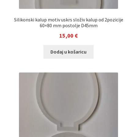
Silikonski kalup motiv uskrs složiv kalup od 2pozicije
60×80 mm postolje D45mm
15,00
€
Dodaj u košaricu