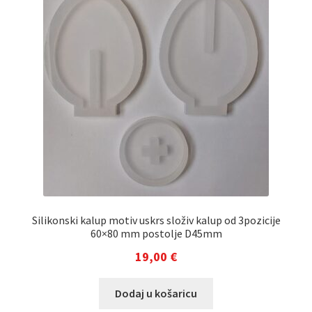
Silikonski kalup motiv uskrs složiv kalup od 3pozicije
60×80 mm postolje D45mm
19,00
€
Dodaj u košaricu