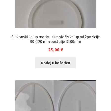
Silikonski kalup motiv uskrs složiv kalup od 2pozicije
90×120 mm postolje D100mm
25,00
€
Dodaj u košaricu