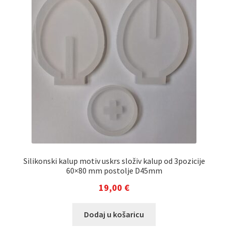
Silikonski kalup motiv uskrs složiv kalup od 3pozicije
60×80 mm postolje D45mm
19,00
€
Dodaj u košaricu