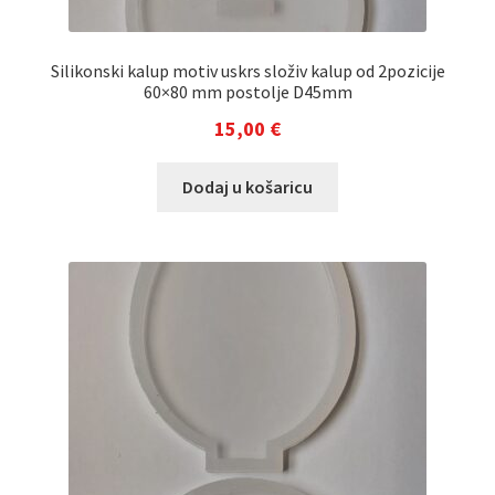
Silikonski kalup motiv uskrs složiv kalup od 2pozicije
60×80 mm postolje D45mm
15,00
€
Dodaj u košaricu