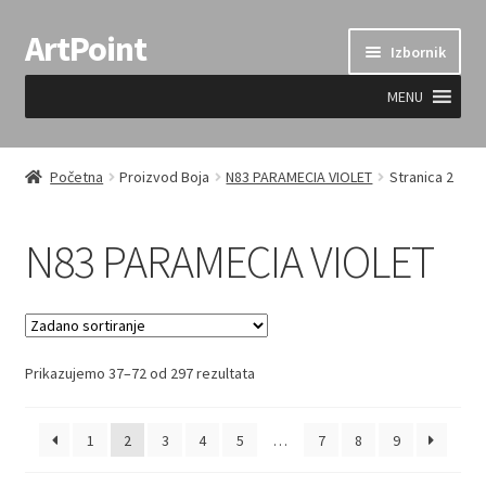
ArtPoint
Preskoči
Skoči
Izbornik
na
do
navigaciju
sadržaja
MENU
Uvjeti prodaje
Početna
Proizvod Boja
N83 PARAMECIA VIOLET
Stranica 2
N83 PARAMECIA VIOLET
Prikazujemo 37–72 od 297 rezultata
1
2
3
4
5
…
7
8
9