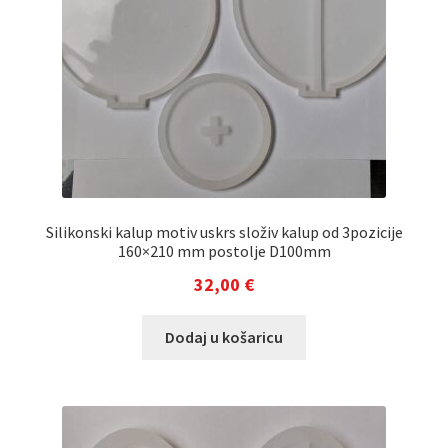
Silikonski kalup motiv uskrs složiv kalup od 3pozicije
160×210 mm postolje D100mm
32,00
€
Dodaj u košaricu