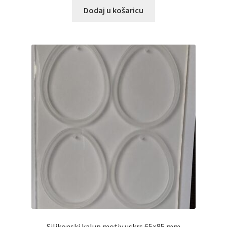
Dodaj u košaricu
Silikonski kalup motiv uskrs 65×85 mm