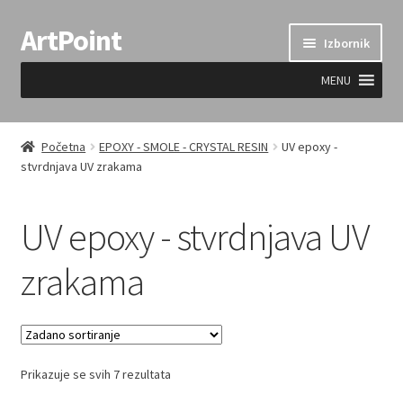
ArtPoint
Preskoči
Skoči
Izbornik
na
do
navigaciju
sadržaja
MENU
Uvjeti prodaje
Početna
EPOXY - SMOLE - CRYSTAL RESIN
UV epoxy -
stvrdnjava UV zrakama
UV epoxy - stvrdnjava UV
zrakama
Prikazuje se svih 7 rezultata