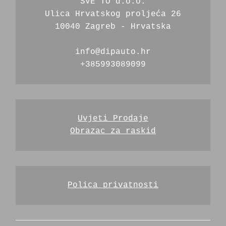
SVE TO d.o.o.
Ulica Hrvatskog proljeća 26
10040 Zagreb - Hrvatska
info@dipauto.hr
+385993089099
Uvjeti Prodaje
Obrazac za raskid
Polica privatnosti