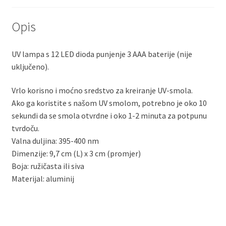
Opis
UV lampa s 12 LED dioda punjenje 3 AAA baterije (nije
uključeno).
Vrlo korisno i moćno sredstvo za kreiranje UV-smola.
Ako ga koristite s našom UV smolom, potrebno je oko 10
sekundi da se smola otvrdne i oko 1-2 minuta za potpunu
tvrdoču.
Valna duljina: 395-400 nm
Dimenzije: 9,7 cm (L) x 3 cm (promjer)
Boja: ružičasta ili siva
Materijal: aluminij