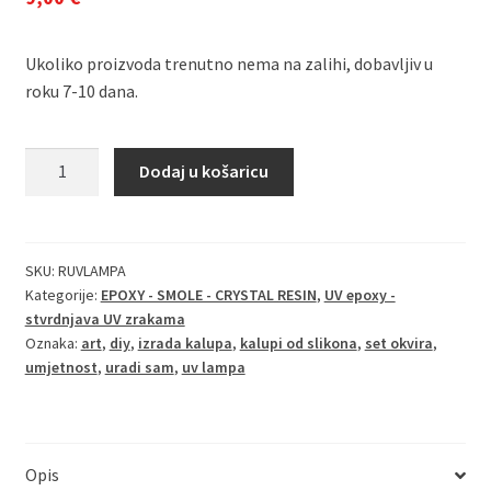
Ukoliko proizvoda trenutno nema na zalihi, dobavljiv u
roku 7-10 dana.
UV
Dodaj u košaricu
LAMPA
količina
SKU:
RUVLAMPA
Kategorije:
EPOXY - SMOLE - CRYSTAL RESIN
,
UV epoxy -
stvrdnjava UV zrakama
Oznaka:
art
,
diy
,
izrada kalupa
,
kalupi od slikona
,
set okvira
,
umjetnost
,
uradi sam
,
uv lampa
Opis