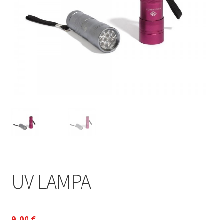
UV LAMPA
9,00
€