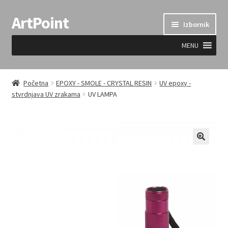
ArtPoint
Preskoči
Skoči
Izbornik
na
do
navigaciju
sadržaja
MENU
Uvjeti prodaje
Početna
EPOXY - SMOLE - CRYSTAL RESIN
UV epoxy -
stvrdnjava UV zrakama
UV LAMPA