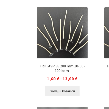
4,00 €
više
do
varijanti.
32,00 €
Opcije
se
mogu
odabrati
na
stranici
proizvoda
Fitilj AVP 38 200 mm 10-50-
F
100 kom.
Raspon
1,60
€
–
13,00
€
cijena:
Ovaj
Dodaj u košaricu
od
proizvod
1,60 €
ima
više
do