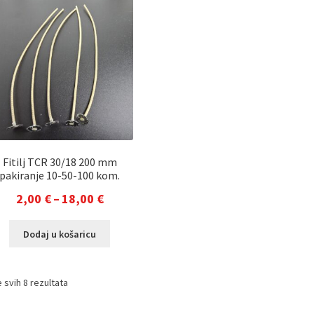
varijanti.
va
16,00 €
12
Opcije
Op
se
s
mogu
m
odabrati
od
na
na
stranici
st
proizvoda
pr
Fitilj TCR 30/18 200 mm
pakiranje 10-50-100 kom.
Raspon
2,00
€
–
18,00
€
cijena:
Ovaj
Dodaj u košaricu
od
proizvod
2,00 €
ima
više
do
 svih 8 rezultata
varijanti.
18,00 €
Opcije