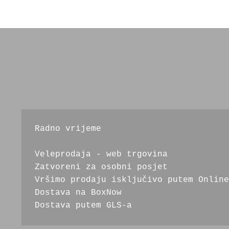
se
mogu
odabrati
na
stranici
proizvoda
Radno vrijeme
Veleprodaja - web trgovina
Zatvoreni za osobni posjet
Vršimo prodaju isključivo putem Online
Dostava na BoxNow
Dostava putem GLS-a 