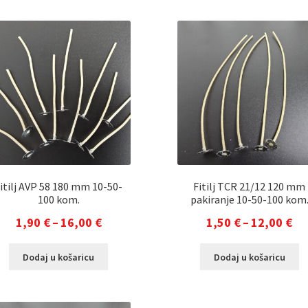
9,00 €
va
10
više
do
Op
varijanti.
s
72,00 €
Opcije
m
se
od
mogu
na
odabrati
st
na
pr
stranici
proizvoda
itilj AVP 58 180 mm 10-50-
Fitilj TCR 21/12 120 mm
100 kom.
pakiranje 10-50-100 kom
Raspon
Ra
1,90
€
–
16,00
€
1,50
€
–
12,00
€
cijena:
cij
Ovaj
Ov
Dodaj u košaricu
Dodaj u košaricu
od
od
proizvod
pr
1,90 €
1,
ima
im
više
vi
do
do