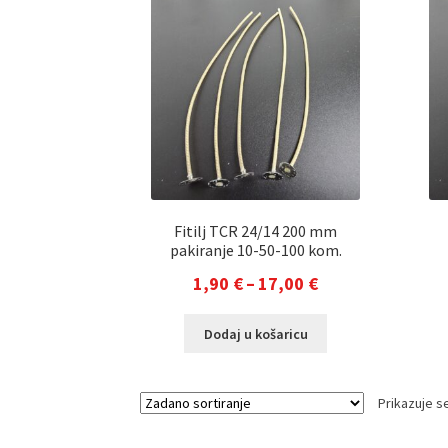
varijanti.
13,00 €
Opcije
se
mogu
odabrati
na
stranici
proizvoda
Fitilj TCR 24/14 200 mm
pakiranje 10-50-100 kom.
Raspon
1,90
€
–
17,00
€
cijena:
Ovaj
Dodaj u košaricu
od
proizvod
1,90 €
ima
više
do
Prikazuje se
varijanti.
17,00 €
Opcije