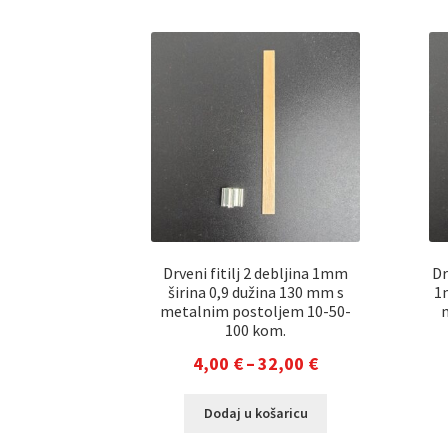
Drveni fitilj 2 debljina 1mm
Dr
širina 0,9 dužina 130 mm s
1
metalnim postoljem 10-50-
100 kom.
Raspon
4,00
€
–
32,00
€
cijena:
Ovaj
Dodaj u košaricu
od
proizvod
ima