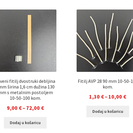
veni fitilj dvostruki debljina
Fitilj AVP 28 90 mm 10-50-
mm širina 1,6 cm dužina 130
kom.
mm s metalnim postoljem
Ra
1,30
€
–
10,00
€
10-50-100 kom.
cij
Raspon
9,00
€
–
72,00
€
Ov
Dodaj u košaricu
od
pr
cijena:
Ovaj
1,
im
Dodaj u košaricu
od
proizvod
vi
do
ima