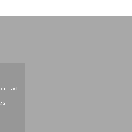
an rad
26