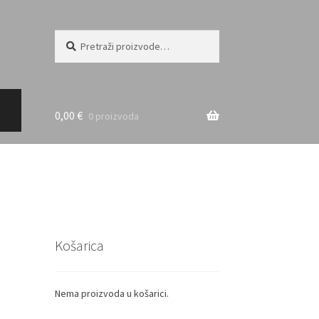
Pretraži:
Pretraži
0,00
€
0 proizvoda
Košarica
Nema proizvoda u košarici.