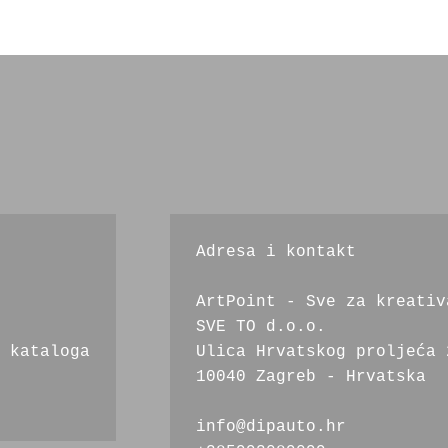
se
mogu
odabrati
na
stranici
proizvoda
Adresa i kontakt
ArtPoint - Sve za kreativ
SVE TO d.o.o.
 kataloga
Ulica Hrvatskog proljeća 
10040 Zagreb - Hrvatska
info@dipauto.hr