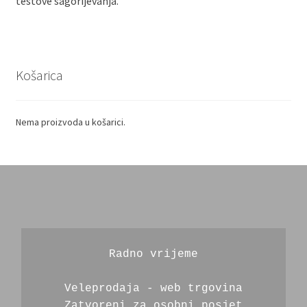
testove sagorijevanja.
Košarica
Nema proizvoda u košarici.
Radno vrijeme
Veleprodaja - web trgovina
Zatvoreni za osobni posjet