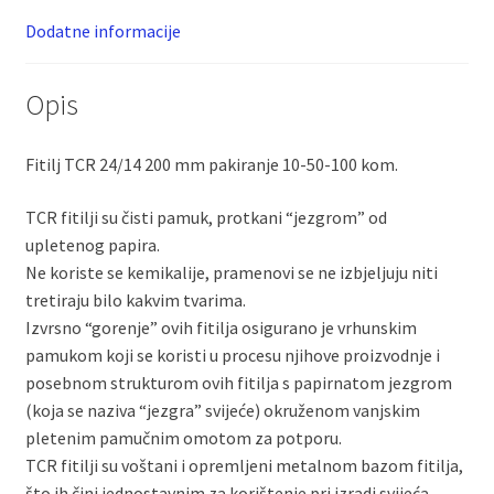
Dodatne informacije
Opis
Fitilj TCR 24/14 200 mm pakiranje 10-50-100 kom.
TCR fitilji su čisti pamuk, protkani “jezgrom” od
upletenog papira.
Ne koriste se kemikalije, pramenovi se ne izbjeljuju niti
tretiraju bilo kakvim tvarima.
Izvrsno “gorenje” ovih fitilja osigurano je vrhunskim
pamukom koji se koristi u procesu njihove proizvodnje i
posebnom strukturom ovih fitilja s papirnatom jezgrom
(koja se naziva “jezgra” svijeće) okruženom vanjskim
pletenim pamučnim omotom za potporu.
TCR fitilji su voštani i opremljeni metalnom bazom fitilja,
što ih čini jednostavnim za korištenje pri izradi svijeća.