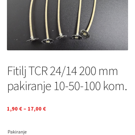
Fitilj TCR 24/14 200 mm
pakiranje 10-50-100 kom.
Raspon
1,90
€
–
17,00
€
cijena:
od
Pakiranje
1,90 €