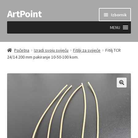
ArtPoint
Preskoči
Skoči
Izbornik
na
do
navigaciju
sadržaja
MENU
Uvjeti prodaje
Početna
Izradi svoju svijeću
Fitilji za svijeće
Fitilj TCR
24/14 200 mm pakiranje 10-50-100 kom.