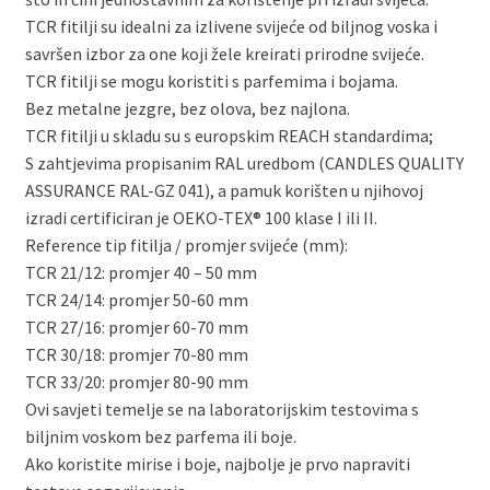
TCR fitilji su idealni za izlivene svijeće od biljnog voska i
savršen izbor za one koji žele kreirati prirodne svijeće.
TCR fitilji se mogu koristiti s parfemima i bojama.
Bez metalne jezgre, bez olova, bez najlona.
TCR fitilji u skladu su s europskim REACH standardima;
S zahtjevima propisanim RAL uredbom (CANDLES QUALITY
ASSURANCE RAL-GZ 041), a pamuk korišten u njihovoj
izradi certificiran je OEKO-TEX® 100 klase I ili II.
Reference tip fitilja / promjer svijeće (mm):
TCR 21/12: promjer 40 – 50 mm
TCR 24/14: promjer 50-60 mm
TCR 27/16: promjer 60-70 mm
TCR 30/18: promjer 70-80 mm
TCR 33/20: promjer 80-90 mm
Ovi savjeti temelje se na laboratorijskim testovima s
biljnim voskom bez parfema ili boje.
Ako koristite mirise i boje, najbolje je prvo napraviti