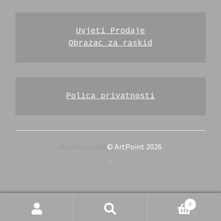
Uvjeti Prodaje
Obrazac za raskid
Polica privatnosti
© ArtPoint 2026
.
Pretraži
Pretraži:
0