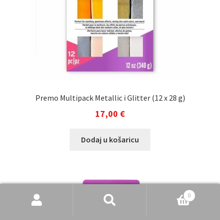
Premo Multipack Metallic i Glitter (12 x 28 g)
17,00
€
Dodaj u košaricu
Pretraži
Pretraži:
0