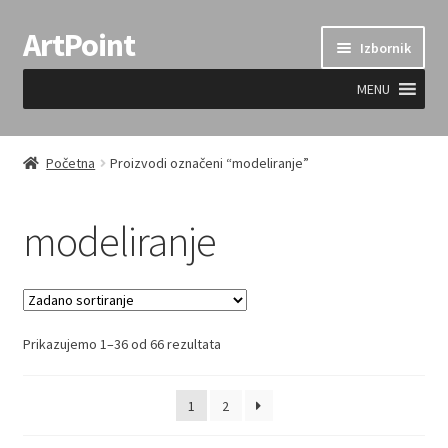
ArtPoint
Preskoči
Skoči
Izbornik
na
do
navigaciju
sadržaja
MENU
Uvjeti prodaje
Početna
Proizvodi označeni “modeliranje”
modeliranje
Prikazujemo 1–36 od 66 rezultata
1
2