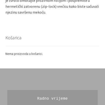
je čvrsto omotajte prozirnom folijom i pospremite u
hermetički zatvorenu (zip-lock) vrećicu kako biste sačuvali
njezinu savršenu mekoću.
Košarica
Nema proizvoda u košarici.
Radno vrijeme