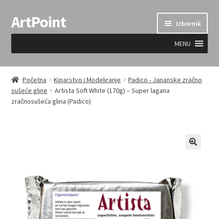
ArtPoint
Preskoči
Skoči
Izbornik
na
do
navigaciju
sadržaja
MENU
Uvjeti prodaje
Početna
Kiparstvo i Modeliranje
Padico - Japanske zračno
sušeće gline
Artista Soft White (170g) – Super lagana
zračnosušeća glina (Padico)