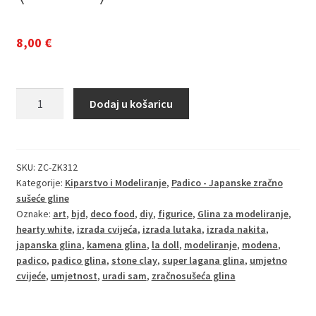
8,00
€
Artista
Dodaj u košaricu
Soft
White
(170g)
-
SKU:
ZC-ZK312
Kategorije:
Kiparstvo i Modeliranje
,
Padico - Japanske zračno
Super
sušeće gline
lagana
Oznake:
art
,
bjd
,
deco food
,
diy
,
figurice
,
Glina za modeliranje
,
zračnosušeća
hearty white
,
izrada cvijeća
,
izrada lutaka
,
izrada nakita
,
glina
japanska glina
,
kamena glina
,
la doll
,
modeliranje
,
modena
,
(Padico)
padico
,
padico glina
,
stone clay
,
super lagana glina
,
umjetno
količina
cvijeće
,
umjetnost
,
uradi sam
,
zračnosušeća glina