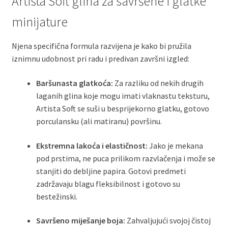
Artista Soft glina za savršene i glatke
minijature
Njena specifična formula razvijena je kako bi pružila
iznimnu udobnost pri radu i predivan završni izgled:
Baršunasta glatkoća:
Za razliku od nekih drugih
laganih glina koje mogu imati vlaknastu teksturu,
Artista Soft se suši u besprijekorno glatku, gotovo
porculansku (ali matiranu) površinu.
Ekstremna lakoća i elastičnost:
Jako je mekana
pod prstima, ne puca prilikom razvlačenja i može se
stanjiti do debljine papira. Gotovi predmeti
zadržavaju blagu fleksibilnost i gotovo su
bestežinski.
Savršeno miješanje boja:
Zahvaljujući svojoj čistoj