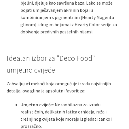
bjelini, djeluje kao savršena baza. Lako se može
bojati umiješavanjem akrilnih boja ili
kombiniranjem s pigmentnim [Hearty Magenta
glinom] i drugim bojama iz Hearty Color serije za
dobivanje predivnih pastelnih nijansi.
Idealan izbor za “Deco Food” i
umjetno cvijeće
Zahvaljujući mekoći koja omogućuje izradu najsitnijih
detalja, ova glina je apsolutni favorit za:
Umjetno cvijeće:
Nezaobilazna za izradu
realističnih, delikatnih latica orhideja, ruža i
trešnjinog cvijeta koje moraju izgledati tanko i
prozračno.