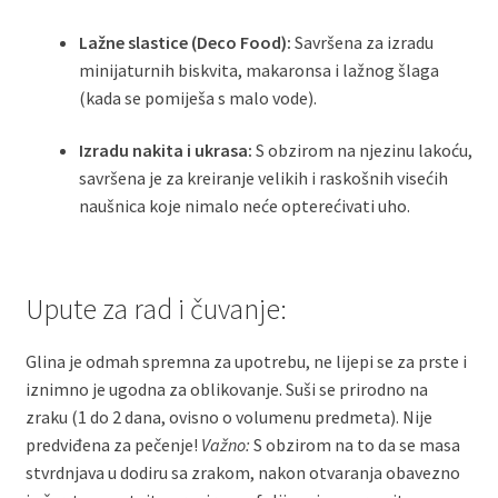
Lažne slastice (Deco Food):
Savršena za izradu
minijaturnih biskvita, makaronsa i lažnog šlaga
(kada se pomiješa s malo vode).
Izradu nakita i ukrasa:
S obzirom na njezinu lakoću,
savršena je za kreiranje velikih i raskošnih visećih
naušnica koje nimalo neće opterećivati uho.
Upute za rad i čuvanje:
Glina je odmah spremna za upotrebu, ne lijepi se za prste i
iznimno je ugodna za oblikovanje. Suši se prirodno na
zraku (1 do 2 dana, ovisno o volumenu predmeta). Nije
predviđena za pečenje!
Važno:
S obzirom na to da se masa
stvrdnjava u dodiru sa zrakom, nakon otvaranja obavezno