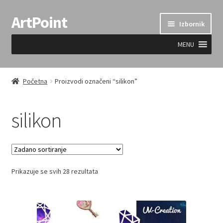
ArtPoint
Preskoči
Skoči
Izbornik
na
do
navigaciju
sadržaja
MENU
Uvjeti prodaje
Početna
Proizvodi označeni “silikon”
silikon
Prikazuje se svih 28 rezultata