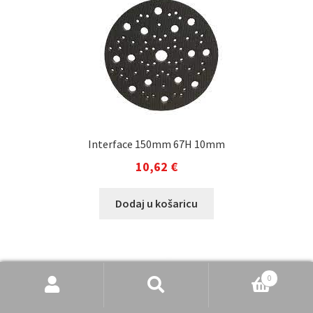
Interface 150mm 67H 10mm
10,62
€
Dodaj u košaricu
Pretraži
Pretraži:
0