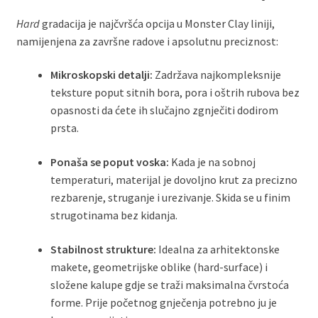
Hard
gradacija je najčvršća opcija u Monster Clay liniji,
namijenjena za završne radove i apsolutnu preciznost:
Mikroskopski detalji:
Zadržava najkompleksnije
teksture poput sitnih bora, pora i oštrih rubova bez
opasnosti da ćete ih slučajno zgnječiti dodirom
prsta.
Ponaša se poput voska:
Kada je na sobnoj
temperaturi, materijal je dovoljno krut za precizno
rezbarenje, struganje i urezivanje. Skida se u finim
strugotinama bez kidanja.
Stabilnost strukture:
Idealna za arhitektonske
makete, geometrijske oblike (hard-surface) i
složene kalupe gdje se traži maksimalna čvrstoća
forme. Prije početnog gnječenja potrebno ju je