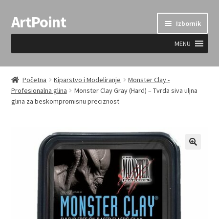
ArtPoint
Preskoči
Skoči
Izbornik
na
do
navigaciju
sadržaja
MENU
Uvjeti prodaje
Početna
Kiparstvo i Modeliranje
Monster Clay -
Profesionalna glina
Monster Clay Gray (Hard) – Tvrda siva uljna
glina za beskompromisnu preciznost