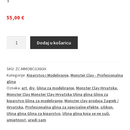
55,00
€
Monster
Dodaj u košaricu
Clay
Gray
(Hard)
-
SKU:
ZC-MMOBCG36GH
Kategorije:
Kiparstvo i Modeliranje
,
Monster Clay - Profesionalna
Tvrda
glina
siva
Oznaka:
art
,
diy
,
Glina za modeliranje
,
Monster Clay Hrvatska
,
uljna
Monster Clay Monster Clay Hrvatska Uljna glina Glina za
glina
kiparstvo Glina za modeliranje
,
Monster clay prodaja Zagreb /
za
Hrvatska
,
Profesionalna glina za specijalne efekte
,
silikon
,
beskompromisnu
Uljna glina Glina za kiparstvo
,
Uljna glina koja se ne suši
,
preciznost
umjetnost
,
uradi sam
količina