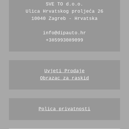
SVE TO d.o.o.
Ulica Hrvatskog proljeća 26
10040 Zagreb - Hrvatska
info@dipauto.hr
+385993089099
Uvjeti Prodaje
Obrazac za raskid
Polica privatnosti