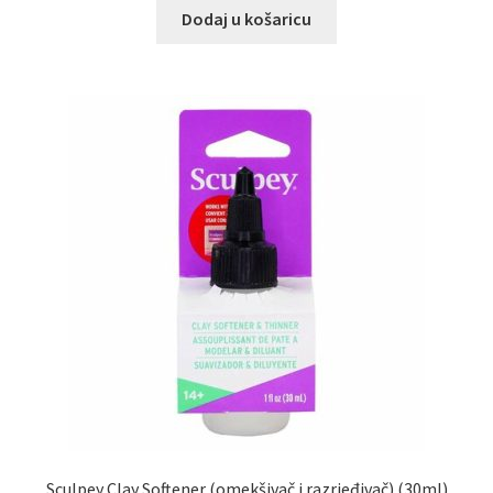
Dodaj u košaricu
Sculpey Clay Softener (omekšivač i razrjeđivač) (30ml)