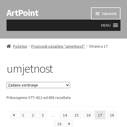
ArtPoint
Preskoči
Skoči
Izbornik
na
do
navigaciju
sadržaja
MENU
Uvjeti prodaje
Početna
Proizvodi označeni “umjetnost”
Stranica 17
umjetnost
Prikazujemo 577–612 od 658 rezultata
1
2
3
…
14
15
16
17
18
19