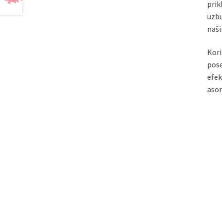
prik
uzbu
naši
Kori
pose
efek
asor