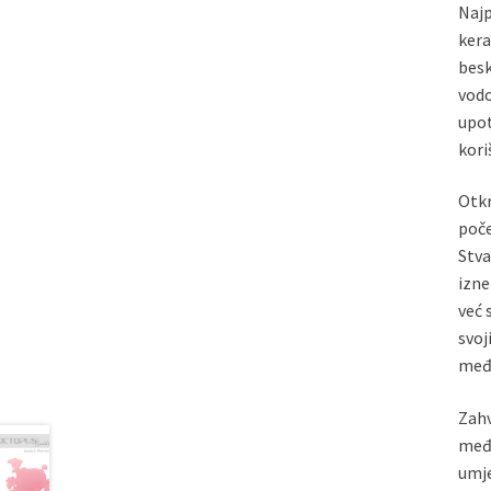
Najp
kera
besk
vodo
upot
kori
Otkr
poče
Stva
izne
već 
svoj
međ
Zahv
među
umje