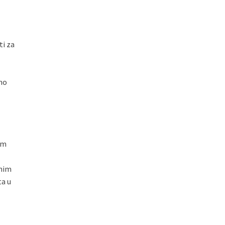
ti za
no
im
rnim
ta u