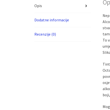
Op
Opis
Nepr
Dodatne informacije
Alco
stva
tam
Recenzije (0)
To v
umje
Slik
Tint
Octo
povr
osje
alko
boji
Mogu