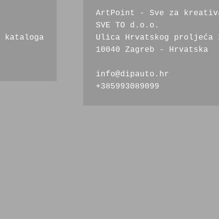
ArtPoint - Sve za kreativ
SVE TO d.o.o.
 kataloga
Ulica Hrvatskog proljeća 
10040 Zagreb - Hrvatska
info@dipauto.hr
+385993089099