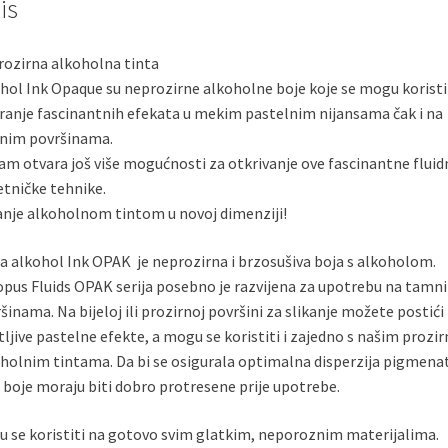
is
ozirna alkoholna tinta
hol Ink Opaque su neprozirne alkoholne boje koje se mogu koristi
ranje fascinantnih efekata u mekim pastelnim nijansama čak i na
nim površinama.
am otvara još više mogućnosti za otkrivanje ove fascinantne fluid
tničke tehnike.
anje alkoholnom tintom u novoj dimenziji!
a alkohol Ink OPAK je neprozirna i brzosušiva boja s alkoholom.
pus Fluids OPAK serija posebno je razvijena za upotrebu na tamn
šinama. Na bijeloj ili prozirnoj površini za slikanje možete postići
tljive pastelne efekte, a mogu se koristiti i zajedno s našim prozi
holnim tintama. Da bi se osigurala optimalna disperzija pigmena
, boje moraju biti dobro protresene prije upotrebe.
 se koristiti na gotovo svim glatkim, neporoznim materijalima.