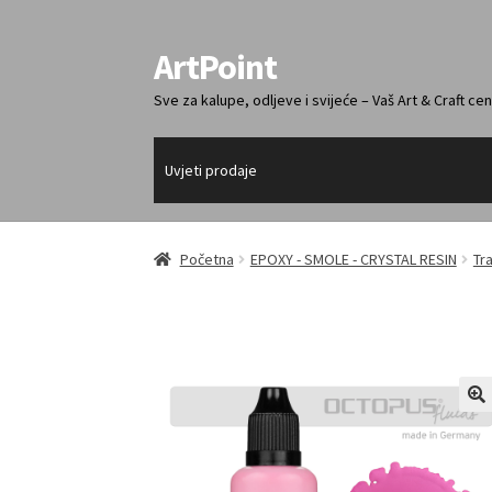
ArtPoint
Preskoči
Skoči
na
do
Sve za kalupe, odljeve i svijeće – Vaš Art & Craft cen
navigaciju
sadržaja
Uvjeti prodaje
Početna
EPOXY - SMOLE - CRYSTAL RESIN
Tr