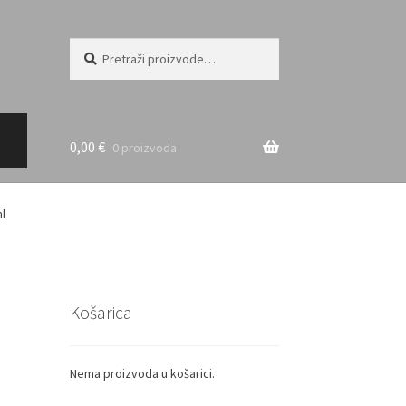
Pretraži:
Pretraži
0,00
€
0 proizvoda
l
Košarica
Nema proizvoda u košarici.