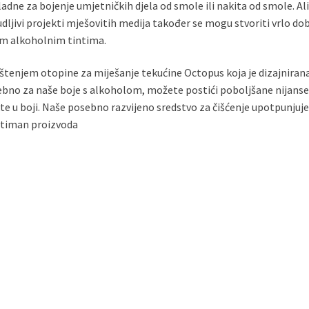
ladne za bojenje umjetničkih djela od smole ili nakita od smole. Ali
dljivi projekti mješovitih medija također se mogu stvoriti vrlo dob
m alkoholnim tintima.
štenjem otopine za miješanje tekućine Octopus koja je dizajniran
bno za naše boje s alkoholom, možete postići poboljšane nijanse 
te u boji. Naše posebno razvijeno sredstvo za čišćenje upotpunjuje
timan proizvoda