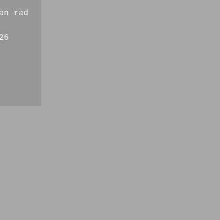
an rad
26