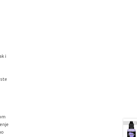
ak i
 ste
nom
enje
no