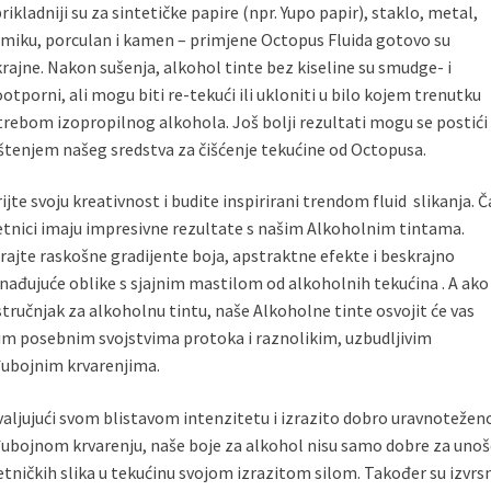
rikladniji su za sintetičke papire (npr. Yupo papir), staklo, metal,
miku, porculan i kamen – primjene Octopus Fluida gotovo su
rajne.
Nakon sušenja, alkohol tinte bez kiseline su smudge- i
otporni, ali mogu biti re-tekući ili ukloniti u bilo kojem trenutku
rebom izopropilnog alkohola.
Još bolji rezultati mogu se postići
štenjem našeg sredstva za čišćenje tekućine od Octopusa.
ijte svoju kreativnost i budite inspirirani trendom fluid slikanja. Č
tnici imaju impresivne rezultate s našim Alkoholnim tintama.
rajte raskošne gradijente boja, apstraktne efekte i beskrajno
nađujuće oblike s sjajnim mastilom od alkoholnih tekućina . A ako
stručnjak za alkoholnu tintu, naše Alkoholne tinte osvojit će vas
im posebnim svojstvima protoka i raznolikim, uzbudljivim
ubojnim krvarenjima.
aljujući svom blistavom intenzitetu i izrazito dobro uravnoteže
bojnom krvarenju, naše boje za alkohol nisu samo dobre za unoš
tničkih slika u tekućinu svojom izrazitom silom. Također su izvrs