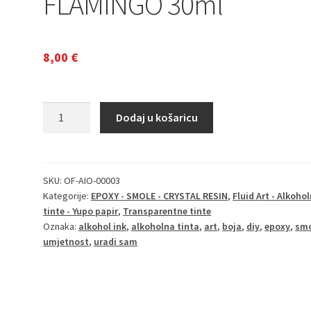
FLAMINGO 30ml
8,00
€
Alcohol
Dodaj u košaricu
Ink
Opaque
for
fluid
SKU:
OF-AIO-00003
Kategorije:
EPOXY - SMOLE - CRYSTAL RESIN
,
Fluid Art - Alkoho
art
tinte - Yupo papir
,
Transparentne tinte
and
Oznaka:
alkohol ink
,
alkoholna tinta
,
art
,
boja
,
diy
,
epoxy
,
sm
resin
umjetnost
,
uradi sam
FLAMINGO
30ml
količina