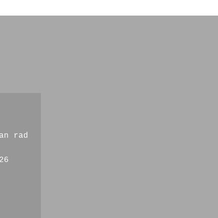
an rad
26