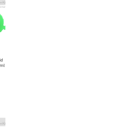
id
0ml