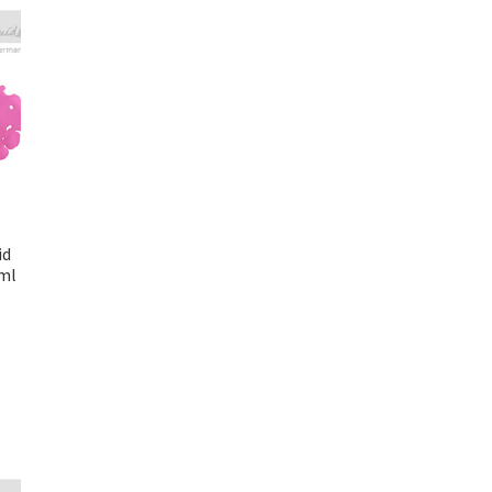
id
0ml