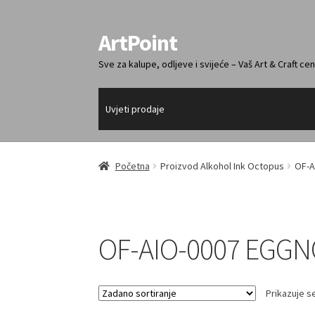
ArtPoint
Preskoči
Skoči
na
do
Sve za kalupe, odljeve i svijeće – Vaš Art & Craft cen
navigaciju
sadržaja
Uvjeti prodaje
Početna
Proizvod Alkohol Ink Octopus
OF-A
OF-AIO-0007 EGG
Prikazuje se