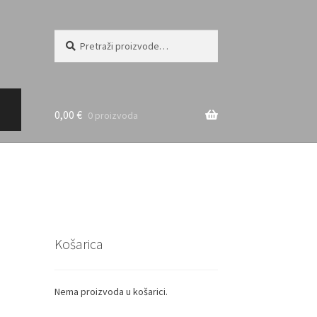
Pretraži:
Pretraži
0,00
€
0 proizvoda
Košarica
Nema proizvoda u košarici.