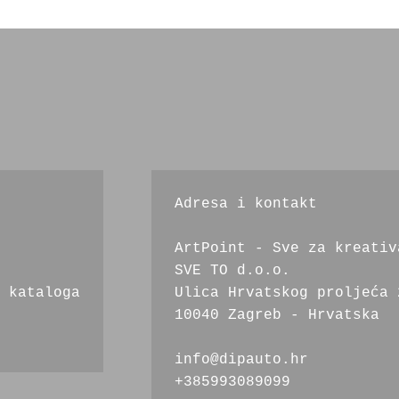
Adresa i kontakt
ArtPoint - Sve za kreativ
SVE TO d.o.o.
 kataloga
Ulica Hrvatskog proljeća 
10040 Zagreb - Hrvatska
info@dipauto.hr
+385993089099