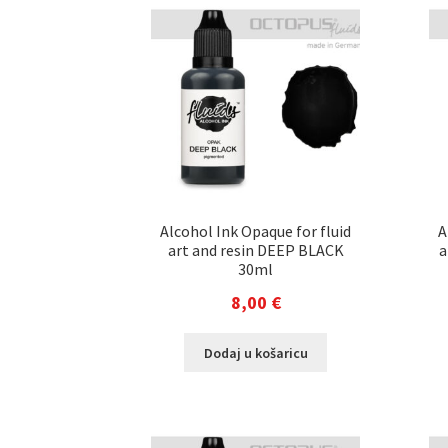
Alcohol Ink Opaque for fluid
A
art and resin DEEP BLACK
a
30ml
8,00
€
Dodaj u košaricu