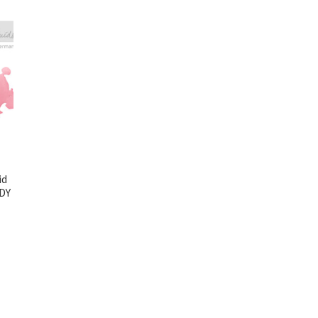
id
DY