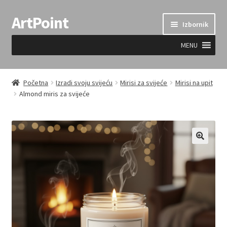
ArtPoint
Preskoči
Skoči
Izbornik
na
do
navigaciju
sadržaja
MENU
Uvjeti prodaje
Početna
Izradi svoju svijeću
Mirisi za svijeće
Mirisi na upit
Almond miris za svijeće