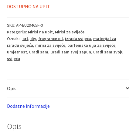
DOSTUPNO NA UPIT
SKU:
AP-EU29465F-0
Kategorije:
Mirisi na upit
,
Mirisi za svijeće
Oznaka:
art
,
diy
,
fragrance oil
,
izrada svijeća
,
materijal za
izradu svijeća
,
mirisi za svijeće
,
parfemska ulja za svijeće
,
umjetnost
,
uradi sam
,
uradi sam svoj sapun
,
uradi sam svoju
svijeću
Opis
Dodatne informacije
Opis