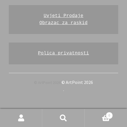
Uvjeti Prodaje
Obrazac za raskid
Polica privatnosti
© ArtPoint 2026
.
Pretraži
Pretraži:
0