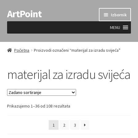
ArtPoint
Preskoči
Skoči
Izbornik
na
do
navigaciju
sadržaja
MENU
Uvjeti prodaje
Početna
Proizvodi označeni “materijal za izradu svijeća”
materijal za izradu svijeća
Prikazujemo 1–36 od 108 rezultata
1
2
3