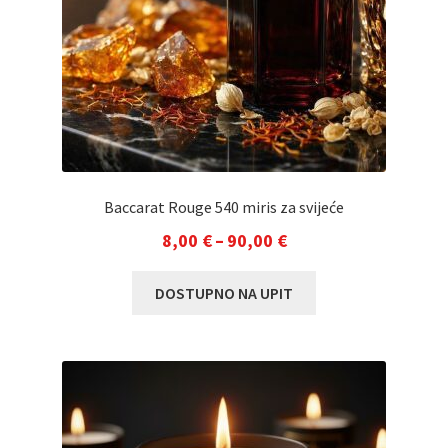
Baccarat Rouge 540 miris za svijeće
Raspon
8,00
€
–
90,00
€
cijena:
Ovaj
DOSTUPNO NA UPIT
od
proizvod
8,00 €
ima
do
više
varijanti.
90,00 €
Opcije
se