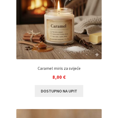
odabrati
na
stranici
proizvoda
Caramel miris za svijeće
8,00
€
DOSTUPNO NA UPIT