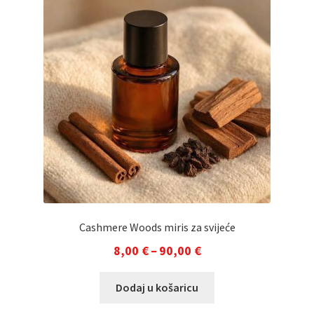
Cashmere Woods miris za svijeće
Raspon
8,00
€
–
90,00
€
cijena:
Ovaj
Dodaj u košaricu
od
proizvod
8,00 €