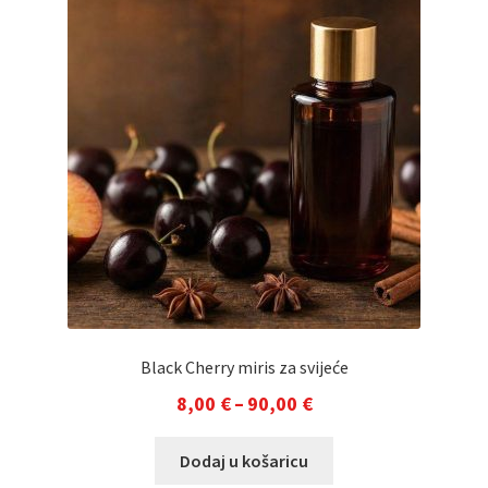
90,00 €
Opcije
se
mogu
odabrati
na
stranici
proizvoda
Black Cherry miris za svijeće
Raspon
8,00
€
–
90,00
€
cijena:
Ovaj
Dodaj u košaricu
od
proizvod