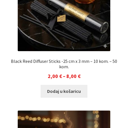
na
stranici
proizvoda
Black Reed Diffuser Sticks -25 cm x 3 mm – 10 kom. – 50
kom.
Raspon
2,00
€
–
8,00
€
cijena:
Ovaj
Dodaj u košaricu
od
proizvod
2,00 €
ima
do
više
varijanti.
8,00 €
Opcije