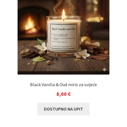
se
mogu
odabrati
na
stranici
proizvoda
Black Vanilla & Oud miris za svijeće
8,00
€
DOSTUPNO NA UPIT