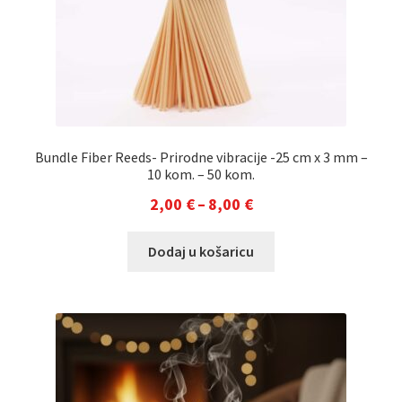
Bundle Fiber Reeds- Prirodne vibracije -25 cm x 3 mm –
10 kom. – 50 kom.
Raspon
2,00
€
–
8,00
€
cijena:
Ovaj
Dodaj u košaricu
od
proizvod
2,00 €
ima
do
više
varijanti.
8,00 €
Opcije
se
mogu