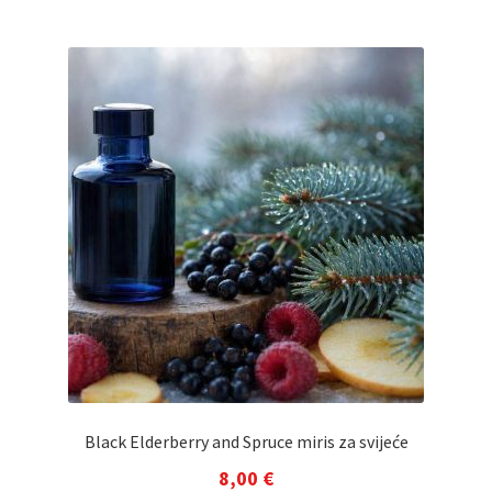
8,00 €
ima
do
više
varijanti.
90,00 €
Opcije
se
mogu
odabrati
na
stranici
proizvoda
Black Elderberry and Spruce miris za svijeće
8,00
€