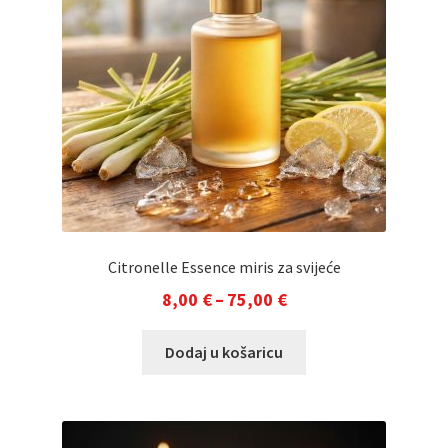
Citronelle Essence miris za svijeće
Raspon
8,00
€
–
75,00
€
cijena:
Ovaj
Dodaj u košaricu
od
proizvod
8,00 €
ima
do
više
varijanti.
75,00 €